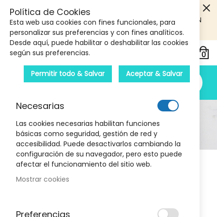
5€ DE DESCUENTO EN TU PRIMERA COMPRA! SOLO
Política de Cookies
PRODUCTOS DE PARAFARMACIA Y ORTOPEDIA QUE SUPEREN
Esta web usa cookies con fines funcionales, para
LOS 40€
CUPON: PRIMERA10
personalizar sus preferencias y con fines analíticos.
Desde aquí, puede habilitar o deshabilitar las cookies
según sus preferencias.
Permitir todo & Salvar
Aceptar & Salvar
Necesarias
Higiene Y Salud
Las cookies necesarias habilitan funciones
básicas como seguridad, gestión de red y
Inicio
Higiene y salud
accesibilidad. Puede desactivarlos cambiando la
configuración de su navegador, pero esto puede
afectar el funcionamiento del sitio web.
Mostrar cookies
Subcategorías Destacadas
Preferencias