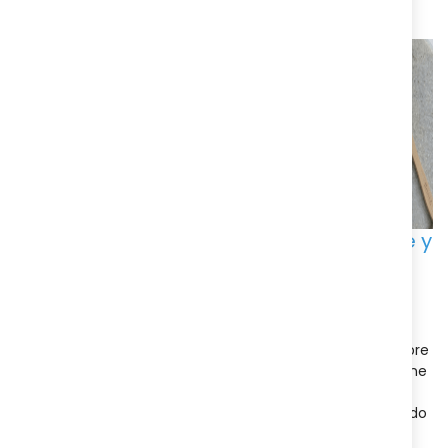
Nuestros mejores productos de higiene y
salud Farmacia Llansó
En Farmacia Llansó nos dedicamos a ofrecer una amplia
variedad de
productos de la higiene y la salud
para
asegurar que mantengas tu bienestar y te sientas siempre
en tu mejor forma. Nuestra gama de productos de higiene
personal incluye
jabones, geles de baño, desodorantes,
champús
, así como productos específicos para el cuidado
dental como
pastas dentales, cepilllos de dientes y