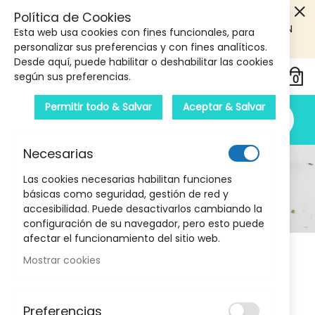
5€ DE DESCUENTO EN TU PRIMERA COMPRA! SOLO
Política de Cookies
PRODUCTOS DE PARAFARMACIA Y ORTOPEDIA QUE SUPEREN
Esta web usa cookies con fines funcionales, para
LOS 40€
CUPON: PRIMERA10
personalizar sus preferencias y con fines analíticos.
Desde aquí, puede habilitar o deshabilitar las cookies
según sus preferencias.
Permitir todo & Salvar
Aceptar & Salvar
Necesarias
Ibuprofeno
Las cookies necesarias habilitan funciones
básicas como seguridad, gestión de red y
Inicio
Medicamentos
accesibilidad. Puede desactivarlos cambiando la
Analgésicos y Antiinflamatorios
Ibuprofeno
configuración de su navegador, pero esto puede
afectar el funcionamiento del sitio web.
Mostrar cookies
Ibuprofeno
Preferencias