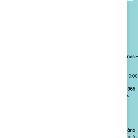
SUSCRIBETE
Política de privacidad
Titular:
OSCAR
Horario:
LLANSÓ SÁNCHEZ
Lunes a viernes
NIF:
52598966J
8:30 a 21:00
Nº de Colegiado:
Sábados y
14789
Domingos
- 9:00
Código Oficial
a 21:00
ofic. farmacia
:
Abrimos los
365
F08020159
días del año.
Actividad:
Venta
de farmacia y
parafarmacia.
Dades de contacte de l'autoritat sanitària
competent
: Direcció General d'Ordenació i