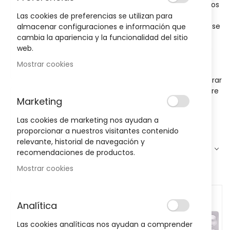
El ibuprofeno es uno de los medicamentos más conocidos
y utilizados para aliviar el dolor, reducir la inflamación y
Las cookies de preferencias se utilizan para
bajar la fiebre. Gracias a su eficacia y rapidez de acción, se
almacenar configuraciones e información que
ha convertido en una opción habitual tanto en el hogar
cambia la apariencia y la funcionalidad del sitio
como en tratamientos recomendados por profesionales
web.
sanitarios.
Mostrar cookies
En Farmacia Llansó ponemos a tu disposición diferentes
formatos y dosis de ibuprofeno para que puedas encontrar
la opción que mejor se adapte a tus necesidades, siempre
Marketing
con la máxima garantía y seguridad.
Las cookies de marketing nos ayudan a
Leer más
proporcionar a nuestros visitantes contenido
relevante, historial de navegación y
Filtro
Ordenar por
recomendaciones de productos.
Mostrar cookies
Analítica
Las cookies analíticas nos ayudan a comprender