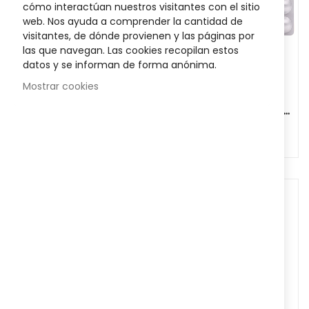
cómo interactúan nuestros visitantes con el sitio
web. Nos ayuda a comprender la cantidad de
visitantes, de dónde provienen y las páginas por
las que navegan. Las cookies recopilan estos
datos y se informan de forma anónima.
Mostrar cookies
MEDICAMENTOS
MEDICAMENTOS
Ibuprofeno Rapid
Espididol 400 Mg 18
Stadapharm 400 Mg
4,50 €
Comprimidos
5,73 €
20 Cápsulas Blandas
Recubiertos