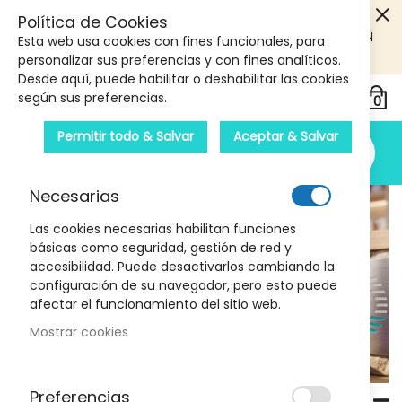
5€ DE DESCUENTO EN TU PRIMERA COMPRA! SOLO
Política de Cookies
PRODUCTOS DE PARAFARMACIA Y ORTOPEDIA QUE SUPEREN
Esta web usa cookies con fines funcionales, para
LOS 40€
CUPON: PRIMERA10
personalizar sus preferencias y con fines analíticos.
Desde aquí, puede habilitar o deshabilitar las cookies
según sus preferencias.
Permitir todo & Salvar
Aceptar & Salvar
Necesarias
Las cookies necesarias habilitan funciones
FISOCREM MARCA DE REFERENCIA
básicas como seguridad, gestión de red y
En Cuidado Articular Y Muscular.
accesibilidad. Puede desactivarlos cambiando la
Farmacia Llansó
configuración de su navegador, pero esto puede
afectar el funcionamiento del sitio web.
DESCÚBRELA
Mostrar cookies
Preferencias