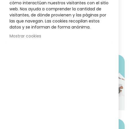
HIGIENE Y SALUD
cómo interactúan nuestros visitantes con el sitio
Vitacrecil Complex Forte 180
web. Nos ayuda a comprender la cantidad de
visitantes, de dónde provienen y las páginas por
3
reseñas
Valora
las que navegan. Las cookies recopilan estos
100%
32,95 €
ción:
datos y se informan de forma anónima.
Mostrar cookies
VUELVE A DORMIR BIEN!
Di adiós al insomnio
De manera natural!
COMPRAR AHORA