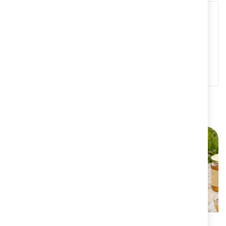
NUTRICIÓN
ALAnerv 30 Cápsulas
20,95 €
ALERGIAS ESTACIONALES
Protégete y trata
las alergias estacionales
MÁS INFORMACIÓN