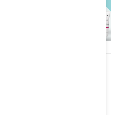
PROTÉGE TU PIEL
Descubre el mejor tratamiento
para tu piel
COMPRAR AHORA
Envío Gratuito
A partir de 50€
Devoluciones
Gratuitas
Pagos Seguros