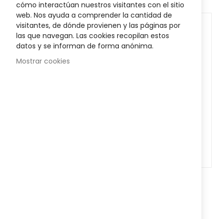
cómo interactúan nuestros visitantes con el sitio
web. Nos ayuda a comprender la cantidad de
visitantes, de dónde provienen y las páginas por
las que navegan. Las cookies recopilan estos
datos y se informan de forma anónima.
Mostrar cookies
MEDICAMENTOS
MEDICAMENTOS
Flogoprofen 50
Flogoprofen 50
Mg/ml Pulverización
10,26 €
MG/G Gel Cutáneo
14,74 €
Cutánea Frasco 100
Tubo 100 Gr
Ml