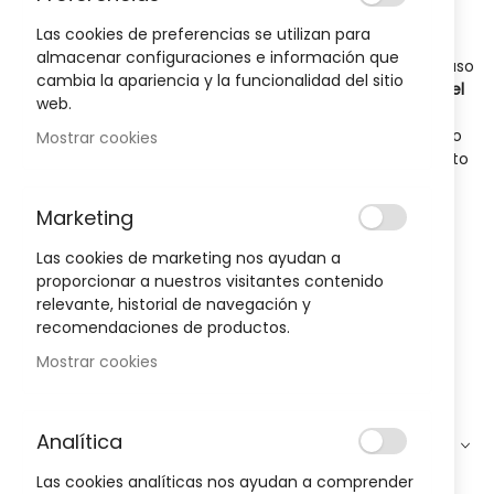
inflamación
Las cookies de preferencias se utilizan para
El
etofenamato
es un principio activo perteneciente al
almacenar configuraciones e información que
grupo de los antiinflamatorios no esteroideos (AINE) de uso
cambia la apariencia y la funcionalidad del sitio
tópico. Se utiliza para el
tratamiento sintomático local del
web.
dolor y la inflamación
asociados a determinadas
afecciones musculares y articulares, siempre de acuerdo
Mostrar cookies
con las indicaciones autorizadas para cada medicamento
y siguiendo las recomendaciones del prospecto o de un
profesional sanitario.
Marketing
En
Farmacia Llansó
encontrarás una selección de
medicamentos con etofenamato disponibles para su
Las cookies de marketing nos ayudan a
venta online cuando la normativa lo permita, con la
proporcionar a nuestros visitantes contenido
garantía de una farmacia y el respaldo de un equipo
relevante, historial de navegación y
farmacéutico que puede ayudarte a resolver cualquier
recomendaciones de productos.
duda sobre su utilización.
Mostrar cookies
Leer más
Analítica
Filtro
Ordenar por
Las cookies analíticas nos ayudan a comprender