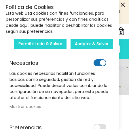
5€ DE DESCUENTO EN TU PRIMERA COMPRA! SOLO
Política de Cookies
PRODUCTOS DE PARAFARMACIA Y ORTOPEDIA QUE SUPEREN
Esta web usa cookies con fines funcionales, para
LOS 40€
CUPON: PRIMERA10
personalizar sus preferencias y con fines analíticos.
Desde aquí, puede habilitar o deshabilitar las cookies
según sus preferencias.
Permitir todo & Salvar
Aceptar & Salvar
Necesarias
Etofenamato
Las cookies necesarias habilitan funciones
básicas como seguridad, gestión de red y
Inicio
Medicamentos
accesibilidad. Puede desactivarlos cambiando la
Analgésicos y Antiinflamatorios
Etofenamato
configuración de su navegador, pero esto puede
afectar el funcionamiento del sitio web.
Mostrar cookies
Etofenamato: medicamentos de uso
tópico para el alivio local del dolor y la
Preferencias