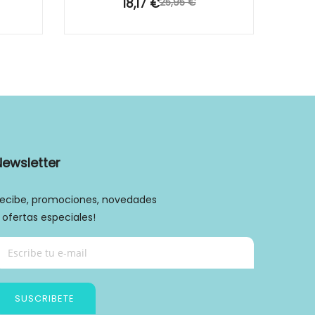
18,17 €
25,95 €
Newsletter
ecibe, promociones, novedades
 ofertas especiales!
SUSCRIBETE