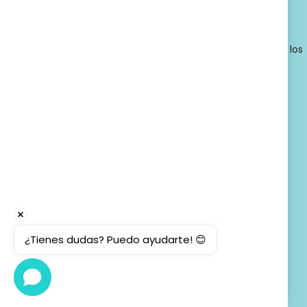
© 2026 - Farmacia Ortopedia Llansó, Inc. Todos los
derechos reservados.
¿Tienes dudas? Puedo ayudarte! 😊