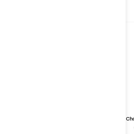
CABELLO
Champu Dermopel 400 Ml
Ch
0
reseñas
0%