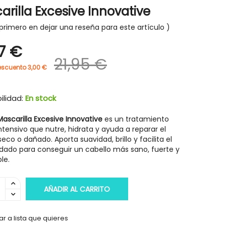
arilla Excesive Innovative
primero en dejar una reseña para este artículo
7 €
21,95 €
escuento 3,00 €
ilidad:
En stock
ascarilla Excesive Innovative
es un
tratamiento
intensivo que nutre
, hidrata y ayuda a reparar el
seco o dañado. Aporta suavidad, brillo y facilita el
dado para conseguir un cabello más sano, fuerte y
le.
AÑADIR AL CARRITO
r a lista que quieres