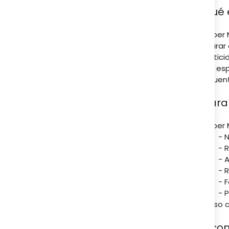
¿Qué 
Rueber M
reparar 
elastic
Está es
frecuen
¿Para
Rueber 
- 
- 
- A
- 
- 
- 
Su uso c
Recom