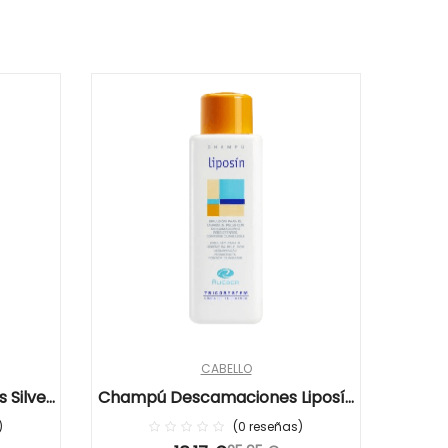
CABELLO
 Silver
Champú Descamaciones Liposín
Cham
Rueber
0
reseñas
0%