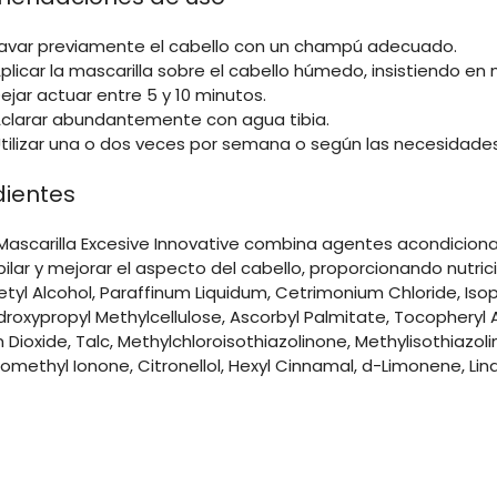
Lavar previamente el cabello con un champú adecuado.
Aplicar la mascarilla sobre el cabello húmedo, insistiendo en
Dejar actuar entre 5 y 10 minutos.
Aclarar abundantemente con agua tibia.
Utilizar una o dos veces por semana o según las necesidades
dientes
Mascarilla Excesive Innovative combina agentes acondiciona
pilar y mejorar el aspecto del cabello, proporcionando nutrició
tyl Alcohol, Paraffinum Liquidum, Cetrimonium Chloride, Isopr
droxypropyl Methylcellulose, Ascorbyl Palmitate, Tocopheryl A
 Dioxide, Talc, Methylchloroisothiazolinone, Methylisothiazo
omethyl Ionone, Citronellol, Hexyl Cinnamal, d-Limonene, Lina