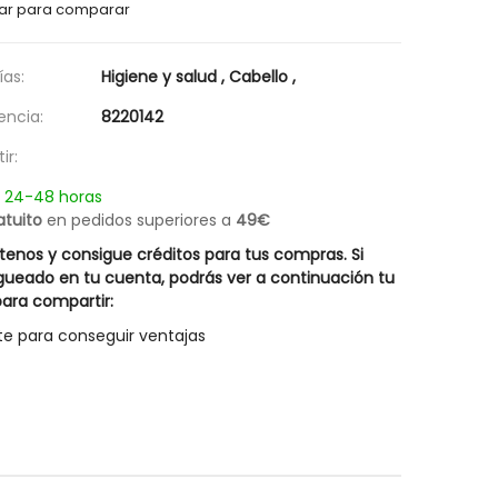
ar para comparar
as:
Higiene y salud
,
Cabello
,
encia:
8220142
ir:
n 24-48 horas
atuito
en pedidos superiores a
49€
enos y consigue créditos para tus compras. Si
gueado en tu cuenta, podrás ver a continuación tu
ara compartir:
te para conseguir ventajas