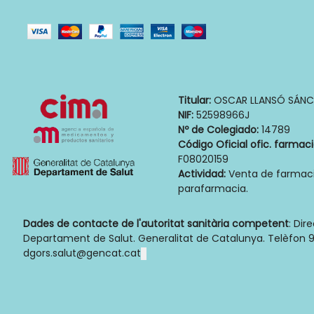
Titular:
OSCAR LLANSÓ SÁNC
NIF:
52598966J
Nº de Colegiado:
14789
Código Oficial ofic. farmac
F08020159
Actividad:
Venta de farmaci
parafarmacia.
Dades de contacte de l'autoritat sanitària competent
: Dir
Departament de Salut. Generalitat de Catalunya. Telèfon 9
dgors.salut@gencat.cat