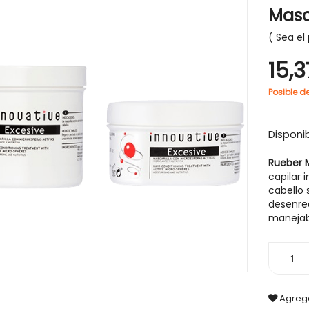
Masc
Sea el 
15,3
Posible d
Disponib
Rueber M
capilar 
cabello 
desenre
manejab
Agrega