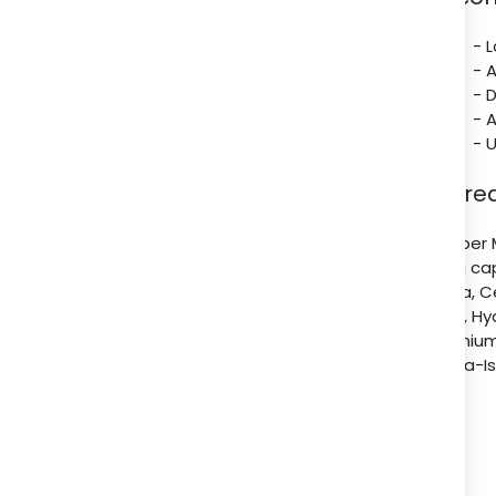
- 
- 
- 
- 
- 
Ingre
Rueber 
fibra ca
Aqua, Ce
Acid, Hy
Titanium
Alpha-Is