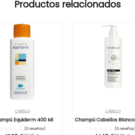
Productos relacionados
CABELLO
CABELLO
ampú Equiderm 400 Ml
Champú Cabellos Blancos
Hair Rueber
0
reseñas
0
reseñas
0%
0%