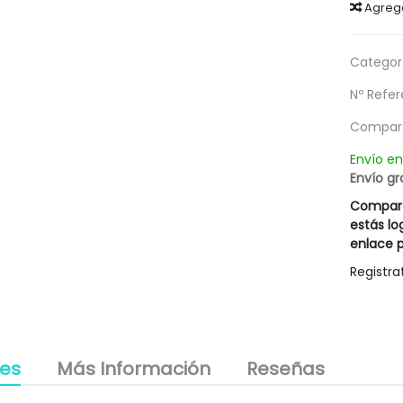
Agreg
g
Categorí
Nº Refer
Compart
Envío e
Envío gr
Compart
estás lo
enlace p
Registra
les
Más Información
Reseñas