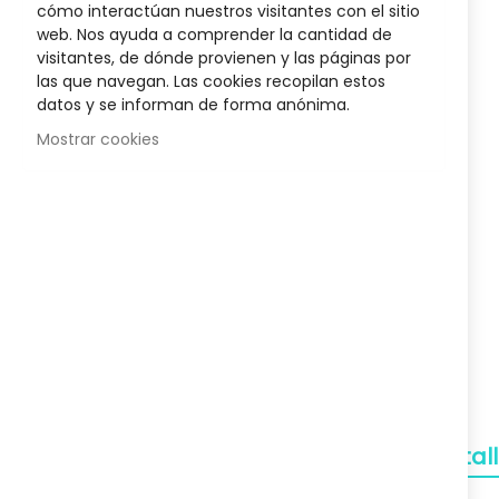
cómo interactúan nuestros visitantes con el sitio
the
web. Nos ayuda a comprender la cantidad de
beginnin
visitantes, de dónde provienen y las páginas por
of
las que navegan. Las cookies recopilan estos
the
datos y se informan de forma anónima.
images
gallery
Mostrar cookies
Detal