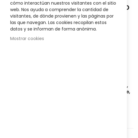
the
cómo interactúan nuestros visitantes con el sitio
Terpenic Aceite Esencial Clavo Bio
images
web. Nos ayuda a comprender la cantidad de
gallery
10 Ml
visitantes, de dónde provienen y las páginas por
las que navegan. Las cookies recopilan estos
Sea el primero en dejar una reseña para este artículo
datos y se informan de forma anónima.
Mostrar cookies
5,85 €
6,45 €
Disponibilidad:
Agotado
Es empleado como especia y como tratamiento
anestésico en
dolores dentales, actúa como antiséptico,
antibacteriano, anestésico local, antifúngico, cicatrizante,
hipertensor, carminativo.
Agregar a lista que quieres
Agregar para comparar
Categorías:
Nutrición
,
Higiene y salud
,
Complementos