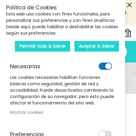
5€ DE DESCUENTO EN TU PRIMERA COMPRA! SOLO
Política de Cookies
PRODUCTOS DE PARAFARMACIA Y ORTOPEDIA QUE SUPEREN
Esta web usa cookies con fines funcionales, para
LOS 40€
CUPON: PRIMERA10
personalizar sus preferencias y con fines analíticos.
Desde aquí, puede habilitar o deshabilitar las cookies
según sus preferencias.
Permitir todo & Salvar
Aceptar & Salvar
Necesarias
Detalle Del Producto
Las cookies necesarias habilitan funciones
básicas como seguridad, gestión de red y
Inicio
Terpenic Aceite Esencial Clavo Bio 10 ml
accesibilidad. Puede desactivarlos cambiando la
configuración de su navegador, pero esto puede
Skip
afectar el funcionamiento del sitio web.
to
Mostrar cookies
the
end
of
Preferencias
the