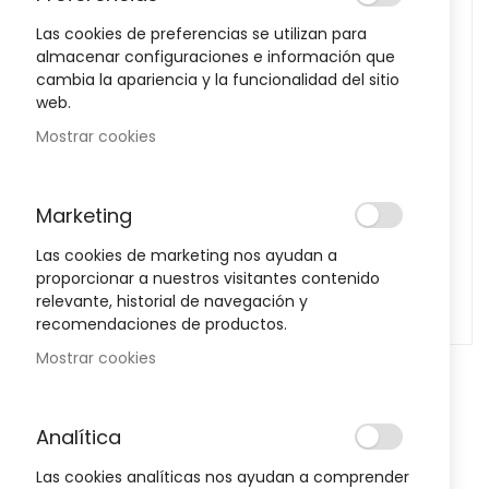
images
Las cookies de preferencias se utilizan para
gallery
almacenar configuraciones e información que
cambia la apariencia y la funcionalidad del sitio
web.
Mostrar cookies
Marketing
Las cookies de marketing nos ayudan a
proporcionar a nuestros visitantes contenido
relevante, historial de navegación y
recomendaciones de productos.
Mostrar cookies
Skip
to
the
Notificarme cuando este producto vuelva a stock
Analítica
beginning
of
-9%
Las cookies analíticas nos ayudan a comprender