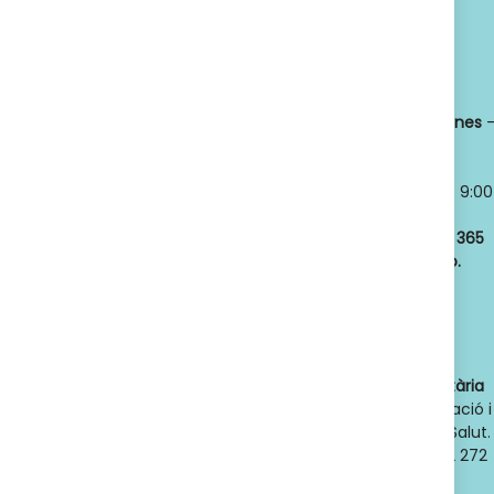
Titular:
OSCAR
Horario:
LLANSÓ SÁNCHEZ
Lunes a viernes
NIF:
52598966J
8:30 a 21:00
Nº de Colegiado:
Sábados y
14789
Domingos
- 9:00
Código Oficial
a 21:00
ofic. farmacia
:
Abrimos los
365
F08020159
días del año.
Actividad:
Venta
de farmacia y
parafarmacia.
Dades de contacte de l'autoritat sanitària
competent
: Direcció General d'Ordenació i
Regulació Sanitària. Departament de Salut.
Generalitat de Catalunya. Telèfon 932 272
900. Adreça electrònica: