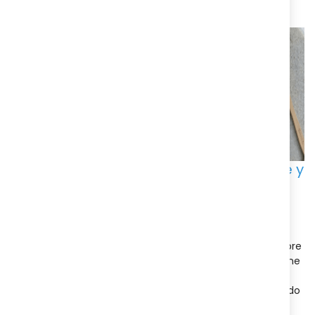
Nuestros mejores productos de higiene y
salud Farmacia Llansó
En Farmacia Llansó nos dedicamos a ofrecer una amplia
variedad de
productos de la higiene y la salud
para
asegurar que mantengas tu bienestar y te sientas siempre
en tu mejor forma. Nuestra gama de productos de higiene
personal incluye
jabones, geles de baño, desodorantes,
champús
, así como productos específicos para el cuidado
dental como
pastas dentales, cepilllos de dientes y