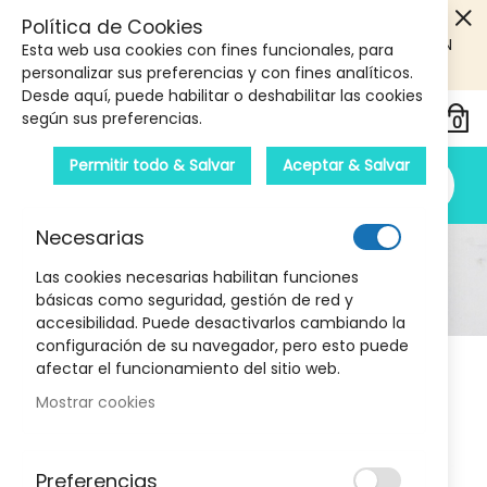
5€ DE DESCUENTO EN TU PRIMERA COMPRA! SOLO
Política de Cookies
PRODUCTOS DE PARAFARMACIA Y ORTOPEDIA QUE SUPEREN
Esta web usa cookies con fines funcionales, para
LOS 40€
CUPON: PRIMERA10
personalizar sus preferencias y con fines analíticos.
Desde aquí, puede habilitar o deshabilitar las cookies
según sus preferencias.
Permitir todo & Salvar
Aceptar & Salvar
Necesarias
Higiene Y Salud
Las cookies necesarias habilitan funciones
básicas como seguridad, gestión de red y
Inicio
Higiene y salud
accesibilidad. Puede desactivarlos cambiando la
configuración de su navegador, pero esto puede
afectar el funcionamiento del sitio web.
Mostrar cookies
Subcategorías Destacadas
Preferencias