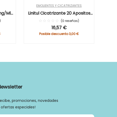
EMOLIENTES Y CICATRIZANTES
mg/ml
Linitul Cicatrizante 20 Apositos
 Ml
Impregnados 9 X 15 Cm
0
reseñas
0%
16,57 €
€
Posible descuento 3,00 €
Newsletter
ecibe, promociones, novedades
 ofertas especiales!