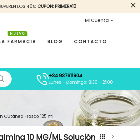
SUPEREN LOS 40€
CUPON: PRIMERA10
Mi Cuenta
LA FARMACIA
BLOG
CONTACTO
+34 937611904
Lunes - Domingo: 8:30 - 21:00
ón Cutánea Frasco 125 ml
talmina 10 MG/ML Solución