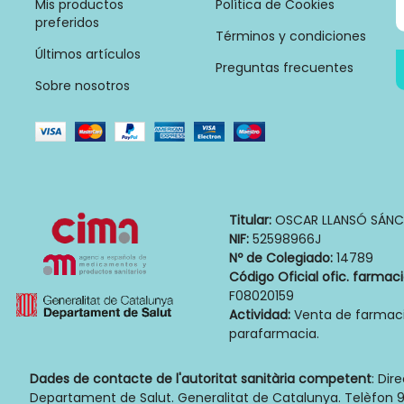
Mis productos
Política de Cookies
preferidos
Términos y condiciones
Últimos artículos
Preguntas frecuentes
Sobre nosotros
Titular:
OSCAR LLANSÓ SÁNC
NIF:
52598966J
Nº de Colegiado:
14789
Código Oficial ofic. farmac
F08020159
Actividad:
Venta de farmaci
parafarmacia.
Dades de contacte de l'autoritat sanitària competent
: Dir
Departament de Salut. Generalitat de Catalunya. Telèfon 9