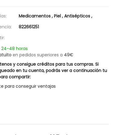
as:
Medicamentos
,
Piel
,
Antisépticos
,
encia:
822661251
ir:
n 24-48 horas
atuito
en pedidos superiores a
49€
enos y consigue créditos para tus compras. Si
gueado en tu cuenta, podrás ver a continuación tu
ara compartir:
te para conseguir ventajas