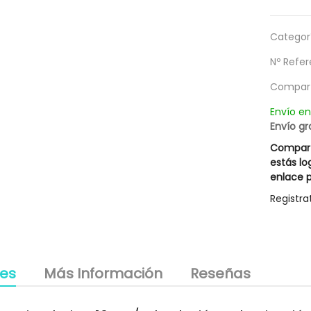
g
Categorí
Nº Refer
Compart
Envío e
Envío gr
Compart
estás lo
enlace p
Registra
les
Más Información
Reseñas