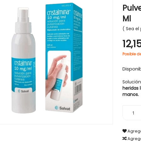
Pulv
Ml
Sea el 
12,1
Posible d
Disponib
Solución
heridas 
manos.
Agrega
Agreg