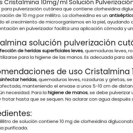
s Cristalmina 10mg/ml Solución Pulverizació
 para pulverización cutánea que contiene clorhexidina digl
ación de 10 mg por mililitro. La clorhexidina es un
antiséptic
ndo el crecimiento de microorganismos en la piel, ayudando 
entación en pulverizador facilita una aplicación cómoda y u
talmina solución pulverización cut
fección de heridas superficiales leves
, quemaduras leves, ro
ilizarse para la higiene de las manos. Es adecuada para ad
mendaciones de uso Cristalmina 
sinfectar heridas
, quemaduras leves, rozaduras y grietas, se
afectada, manteniendo el envase a unos 5-10 cm de distancia
gún necesidad. Para la
higiene de manos
, se debe pulverizar
 frotar hasta que se sequen. No aclarar con agua después d
edientes:
ilitro de solución contiene 10 mg de clorhexidina diglucona
a purificada.