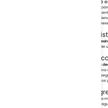
Qué e
Solución
concentr
inhibie
Su pres
Cris
La
desin
puede ut
Reco
Para de
la zona 
día, se
manos y
Ingr
Cada mil
son: agu