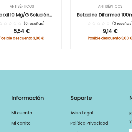
ANTISÉPTICOS
ANTISÉPTICOS
orxil 10 Mg/g Solución
Betadine Difarmed 100
ización Cutánea Frasco 50
Solución Dérmica 125
0
reseñas
0
reseñas
0%
0%
Ml
5,54 €
9,14 €
Posible descuento 3,00 €
Posible descuento 3,00 
Información
Soporte
Mi cuenta
Aviso Legal
R
y
Mi carrito
Política Privacidad