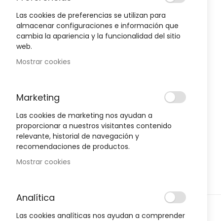
to
the
Las cookies de preferencias se utilizan para
end
almacenar configuraciones e información que
of
cambia la apariencia y la funcionalidad del sitio
the
web.
images
Mostrar cookies
gallery
Marketing
Envío Gratuito
Las cookies de marketing nos ayudan a
A partir de 50€
proporcionar a nuestros visitantes contenido
relevante, historial de navegación y
Devoluciones
recomendaciones de productos.
Gratuitas
Mostrar cookies
Pagos Seguros
Analítica
Confianza
Skip
Las cookies analíticas nos ayudan a comprender
to