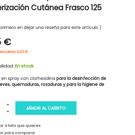
erización Cutánea Frasco 125
primero en dejar una reseña para este artículo
5 €
escuento 3,00 €
ilidad:
En stock
 en spray con clorhexidina
para la
desinfección de
leves,
quemaduras, rozaduras y para la higiene de
AÑADIR AL CARRITO
r a lista que quieres
ar para comparar