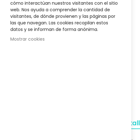
cómo interactúan nuestros visitantes con el sitio
Soporte
the
web. Nos ayuda a comprender la cantidad de
beginnin
A tu servicio
visitantes, de dónde provienen y las páginas por
of
las que navegan. Las cookies recopilan estos
the
datos y se informan de forma anónima.
images
gallery
Mostrar cookies
Detal