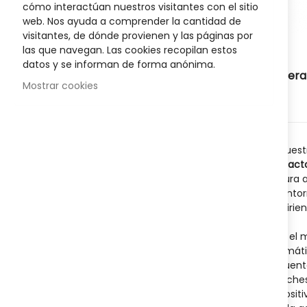
cómo interactúan nuestros visitantes con el sitio
web. Nos ayuda a comprender la cantidad de
visitantes, de dónde provienen y las páginas por
las que navegan. Las cookies recopilan estos
datos y se informan de forma anónima.
Cera
Mostrar cookies
En nuest
contact
lectura 
en entor
requirie
Para el 
enzimáti
ungüento
estuches
disposit