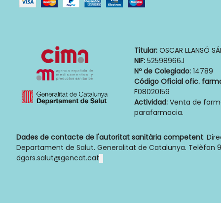
Titular:
OSCAR LLANSÓ SÁ
NIF:
52598966J
Nº de Colegiado:
14789
Código Oficial ofic. farm
F08020159
Actividad:
Venta de farm
parafarmacia.
Dades de contacte de l'autoritat sanitària competent
: Dir
Departament de Salut. Generalitat de Catalunya. Telèfon 9
dgors.salut@gencat.cat