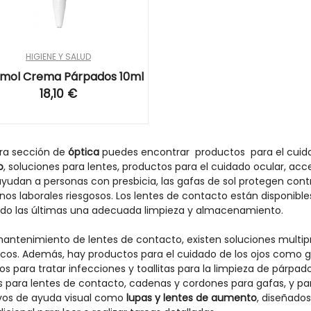
HIGIENE Y SALUD
mol Crema Párpados 10ml
18,10 €
ra sección de
óptica
puedes encontrar productos para el cuida
o
, soluciones para lentes, productos para el cuidado ocular, acc
ayudan a personas con presbicia, las gafas de sol protegen contra
nos laborales riesgosos. Los lentes de contacto están disponibl
ndo las últimas una adecuada limpieza y almacenamiento.
mantenimiento de lentes de contacto, existen soluciones multipr
cos. Además, hay productos para el cuidado de los ojos como go
s para tratar infecciones y toallitas para la limpieza de párpad
 para lentes de contacto, cadenas y cordones para gafas, y pa
ivos de ayuda visual como
lupas y lentes de aumento
, diseñado