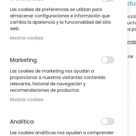
Produc
Fabricante
Ceramol
Las cookies de preferencias se utilizan para
Limpiar todo
almacenar configuraciones e información que
La secc
cambia la apariencia y la funcionalidad del sitio
producto
web.
daños po
Precio
Mostrar cookies
Leer má
5,00 €
-
34,00 €
Mostrar
Marketing
Las cookies de marketing nos ayudan a
proporcionar a nuestros visitantes contenido
relevante, historial de navegación y
Comparar artículos
recomendaciones de productos.
No tiene artículos para comparar.
Mostrar cookies
Analítica
Las cookies analíticas nos ayudan a comprender