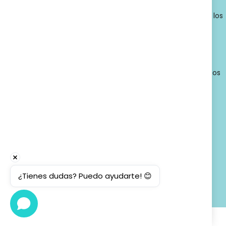
© 2026 - Farmacia Ortopedia Llansó, Inc. Todos los
derechos reservados.
¿Tienes dudas? Puedo ayudarte! 😊