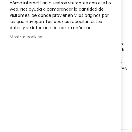
images
cómo interactúan nuestros visitantes con el sitio
gallery
9,68 €
web. Nos ayuda a comprender la cantidad de
visitantes, de dónde provienen y las páginas por
Posible descuento 3,00 €
las que navegan. Las cookies recopilan estos
datos y se informan de forma anónima.
Disponibilidad:
En stock
Mostrar cookies
Comprimidos masticables
con almagato que neutralizan
rápidamente el
exceso de ácido en el estómago
, aliviando
la acidez y el ardor de estómago en adultos y
adolescentes mayores de 12 años. La dosis habitual es de
dos comprimidos tres veces al día después de las comidas,
sin exceder los ocho comprimidos diarios. Contiene
sacarosa y sorbitol.
AÑADIR AL CARRITO
Agregar a lista que quieres
Agregar para comparar