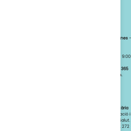
Política de privacidad
Titular:
OSCAR
Horario:
LLANSÓ SÁNCHEZ
Lunes a viernes
NIF:
52598966J
8:30 a 21:00
Nº de Colegiado:
Sábados y
14789
Domingos
- 9:00
Código Oficial
a 21:00
ofic. farmacia
:
Abrimos los
365
F08020159
días del año.
Actividad:
Venta
de farmacia y
parafarmacia.
Dades de contacte de l'autoritat sanitària
competent
: Direcció General d'Ordenació i
Regulació Sanitària. Departament de Salut.
Generalitat de Catalunya. Telèfon 932 272