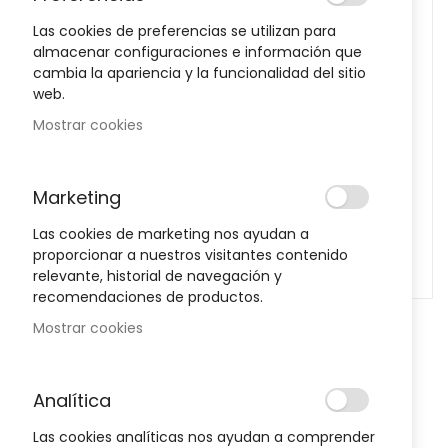
images
Las cookies de preferencias se utilizan para
gallery
almacenar configuraciones e información que
cambia la apariencia y la funcionalidad del sitio
web.
Mostrar cookies
Marketing
Las cookies de marketing nos ayudan a
proporcionar a nuestros visitantes contenido
relevante, historial de navegación y
recomendaciones de productos.
Skip
Mostrar cookies
to
Almax 500 Mg 24 Comprimidos
the
beginning
Masticables
Analítica
of
Sea el primero en dejar una reseña para este artículo
the
Las cookies analíticas nos ayudan a comprender