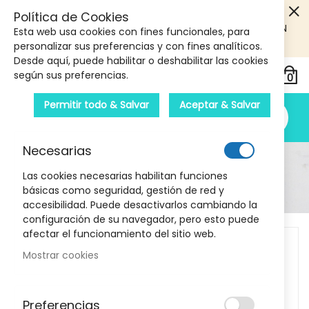
5€ DE DESCUENTO EN TU PRIMERA COMPRA! SOLO
Política de Cookies
PRODUCTOS DE PARAFARMACIA Y ORTOPEDIA QUE SUPEREN
Esta web usa cookies con fines funcionales, para
LOS 40€
CUPON: PRIMERA10
personalizar sus preferencias y con fines analíticos.
Desde aquí, puede habilitar o deshabilitar las cookies
según sus preferencias.
Permitir todo & Salvar
Aceptar & Salvar
Necesarias
Detalle Del Producto
Las cookies necesarias habilitan funciones
básicas como seguridad, gestión de red y
Inicio
Almax 500 Mg 24 Comprimidos Masticables
accesibilidad. Puede desactivarlos cambiando la
configuración de su navegador, pero esto puede
Skip
afectar el funcionamiento del sitio web.
to
Mostrar cookies
the
end
of
Preferencias
the