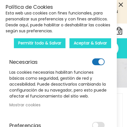
5€ DE DESCUENTO EN TU PRIMERA COMPRA! SOLO
Política de Cookies
PRODUCTOS DE PARAFARMACIA Y ORTOPEDIA QUE SUPEREN
Esta web usa cookies con fines funcionales, para
LOS 40€
CUPON: PRIMERA10
personalizar sus preferencias y con fines analíticos.
Desde aquí, puede habilitar o deshabilitar las cookies
según sus preferencias.
Permitir todo & Salvar
Aceptar & Salvar
Necesarias
Detalle Del Producto
Las cookies necesarias habilitan funciones
básicas como seguridad, gestión de red y
Inicio
Bota Walker Fijo EST-087 Talla 2 Orliman
accesibilidad. Puede desactivarlos cambiando la
configuración de su navegador, pero esto puede
Skip
afectar el funcionamiento del sitio web.
to
Mostrar cookies
the
end
of
Preferencias
the