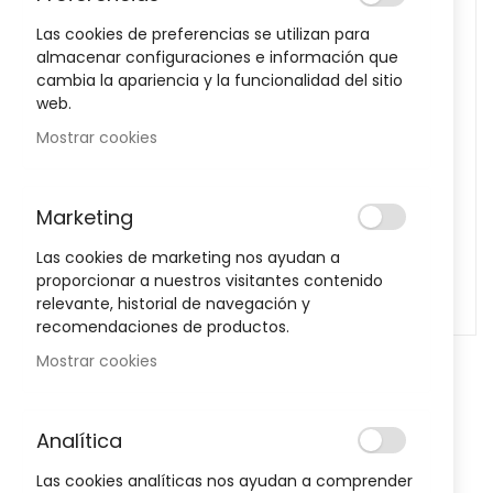
images
Las cookies de preferencias se utilizan para
gallery
almacenar configuraciones e información que
cambia la apariencia y la funcionalidad del sitio
web.
Mostrar cookies
Marketing
Las cookies de marketing nos ayudan a
proporcionar a nuestros visitantes contenido
relevante, historial de navegación y
recomendaciones de productos.
Mostrar cookies
Skip
to
Bota Walker Fijo EST-087 Talla 2
the
beginning
Analítica
Orliman
of
Sea el primero en dejar una reseña para este artículo
Las cookies analíticas nos ayudan a comprender
the