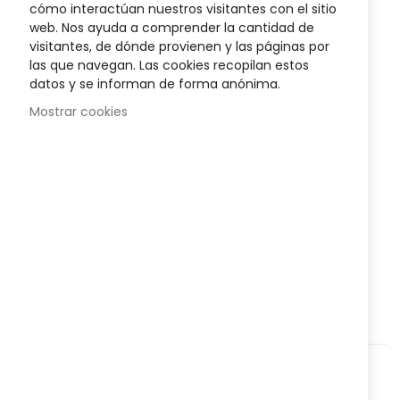
cómo interactúan nuestros visitantes con el sitio
images
web. Nos ayuda a comprender la cantidad de
gallery
110,00 €
visitantes, de dónde provienen y las páginas por
Posible descuento 3,00 €
las que navegan. Las cookies recopilan estos
datos y se informan de forma anónima.
Disponibilidad:
En stock
Mostrar cookies
Bota Walker Fijo EST-087 Orliman, Talla 2, inmoviliza y
protege pie y tobillo tras fracturas o intervenciones.
Su suela rígida y correas ajustables facilitan la marcha
segura y favorecen la recuperación.
AÑADIR AL CARRITO
Agregar a lista que quieres
Agregar para comparar
Categorías:
Ortopedia
,