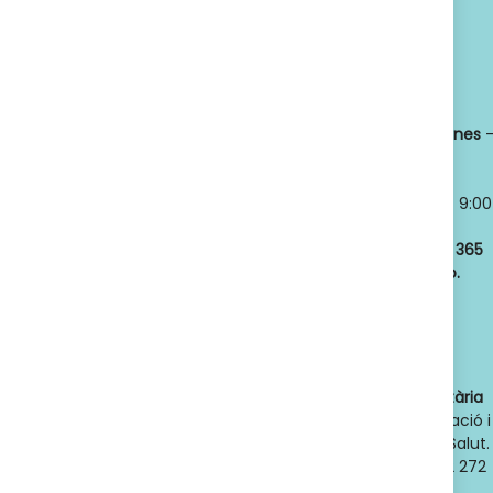
Política de privacidad
Titular:
OSCAR
Horario:
LLANSÓ SÁNCHEZ
Lunes a viernes
NIF:
52598966J
8:30 a 21:00
Nº de Colegiado:
Sábados y
14789
Domingos
- 9:00
Código Oficial
a 21:00
ofic. farmacia
:
Abrimos los
365
F08020159
días del año.
Actividad:
Venta
de farmacia y
parafarmacia.
Dades de contacte de l'autoritat sanitària
competent
: Direcció General d'Ordenació i
Regulació Sanitària. Departament de Salut.
Generalitat de Catalunya. Telèfon 932 272
900. Adreça electrònica: