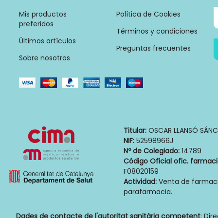
Mis productos
Política de Cookies
preferidos
Términos y condiciones
Últimos artículos
Preguntas frecuentes
Sobre nosotros
Titular:
OSCAR LLANSÓ SÁNC
NIF:
52598966J
Nº de Colegiado:
14789
Código Oficial ofic. farmac
F08020159
Actividad:
Venta de farmaci
parafarmacia.
Dades de contacte de l'autoritat sanitària competent
: Dir