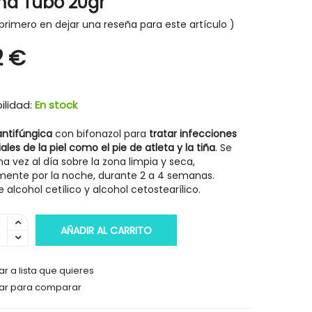
a Tubo 20gr
primero en dejar una reseña para este artículo
2 €
ilidad:
En stock
ntifúngica
con bifonazol para
tratar
infecciones
iales de la piel como el pie de atleta
y la tiña
. Se
na vez al día sobre la zona limpia y seca,
mente por la noche, durante 2 a 4 semanas.
 alcohol cetílico y alcohol cetostearílico.
AÑADIR AL CARRITO
r a lista que quieres
ar para comparar