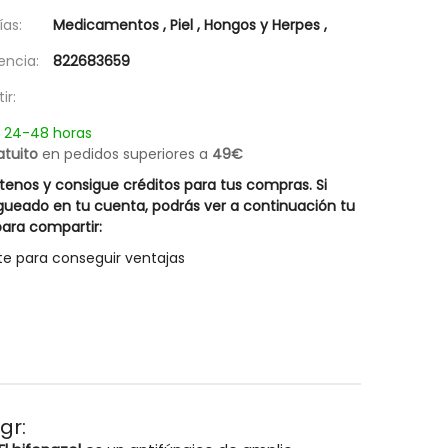
as:
Medicamentos
,
Piel
,
Hongos y Herpes
,
encia:
822683659
ir:
n 24-48 horas
atuito
en pedidos superiores a
49€
enos y consigue créditos para tus compras. Si
gueado en tu cuenta, podrás ver a continuación tu
ara compartir:
te para conseguir ventajas
gr: