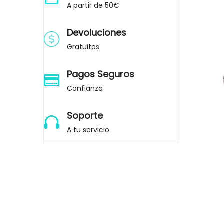
the
A partir de 50€
end
of
Devoluciones
the
images
Gratuitas
gallery
Pagos Seguros
Confianza
Soporte
A tu servicio
Skip