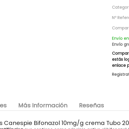
Categorí
g
Nº Refer
Compart
Envío e
Envío gr
Compart
estás lo
enlace p
Registra
les
Más Información
Reseñas
s Canespie Bifonazol 10mg/g crema Tubo 20