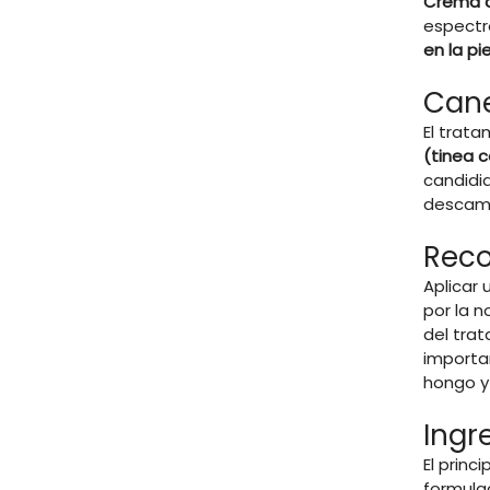
Crema a
espect
en la pie
Cane
El trata
(tinea co
candidia
descama
Reco
Aplicar
por la 
del trat
importa
hongo y 
Ingr
El princ
formulac