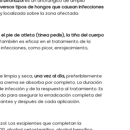
El bifonazol
es un antifúngico de amplio
 diversos tipos de hongos que causan infecciones
y localizada sobre la zona afectada.
o
el pie de atleta (tinea pedis), la tiña del cuerpo
ambién es eficaz en el tratamiento de la
 infecciones, como picor, enrojecimiento,
e limpia y seca,
una vez al día,
preferiblemente
la crema se absorba por completo. La duración
 infección y de la respuesta al tratamiento. Es
do para asegurar la erradicación completa del
s antes y después de cada aplicación.
zol. Los excipientes que completan la
20, alcohol cetostearílico, alcohol bencílico,