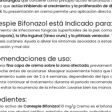
ntifúngica
que contiene como principio activo el bifonazol.
ro que
actúa inhibiendo el crecimiento y la proliferación de
l.
Su presentación en crema permite una aplicación directa 
spie Bifonazol está Indicado para:
miento de infecciones fúngicas superficiales de la piel, com
rporis), la tiña inguinal (tinea cruris) y la pitiriasis versicolor.
T
sis cutánea. Ayuda a aliviar los síntomas asociados a estas
ción y mal olor.
mendaciones de uso:
 una
fina capa de crema sobre la zona afectada
, previament
noche antes de acostarse. Masajear suavemente hasta que 
amiento suele ser de 2 a 4 semanas, dependiendo del tipo de
nte continuar el tratamiento durante el periodo recomenda
evitar la recurrencia de la infección. Lavarse bien las mano
edientes:
ipio activo de
Canespie Bifonazol
10 mg/g Crema es el bifona
ión son alcohol cetílico, miristato de isopropilo, polisorbato 