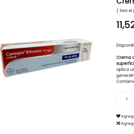
Crem
Sea el 
11,5
Disponib
Crema a
superfic
aplica u
general
Contiene
Agrega
Agreg