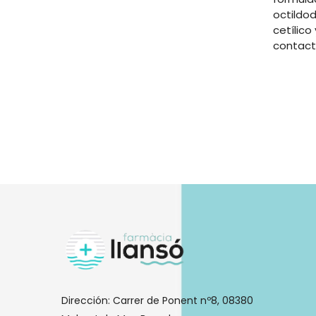
octildo
cetílico
contact
Dirección:
Carrer de Ponent nº8, 08380