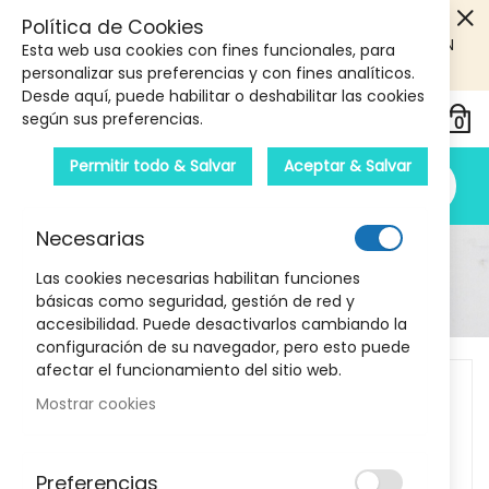
5€ DE DESCUENTO EN TU PRIMERA COMPRA! SOLO
Política de Cookies
PRODUCTOS DE PARAFARMACIA Y ORTOPEDIA QUE SUPEREN
Esta web usa cookies con fines funcionales, para
LOS 40€
CUPON: PRIMERA10
personalizar sus preferencias y con fines analíticos.
Desde aquí, puede habilitar o deshabilitar las cookies
según sus preferencias.
Permitir todo & Salvar
Aceptar & Salvar
Necesarias
Detalle Del Producto
Las cookies necesarias habilitan funciones
básicas como seguridad, gestión de red y
Inicio
Gelocatil 650 MG 20 Comprimidos
accesibilidad. Puede desactivarlos cambiando la
configuración de su navegador, pero esto puede
Skip
afectar el funcionamiento del sitio web.
to
Mostrar cookies
the
end
of
Preferencias
the