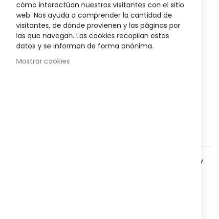
images
Sea el primero en dejar una reseña para este artículo
cómo interactúan nuestros visitantes con el sitio
gallery
web. Nos ayuda a comprender la cantidad de
4,85 €
visitantes, de dónde provienen y las páginas por
las que navegan. Las cookies recopilan estos
datos y se informan de forma anónima.
Disponibilidad:
Agotado
Mostrar cookies
Medicamento en comprimidos con 650 mg de
paracetamol
para
aliviar el dolor leve o moderado y la
fiebre
en adultos y adolescentes mayores de 12 años.
Agregar a lista que quieres
Agregar para comparar
Categorías:
Medicamentos
,
Fiebre y Resfriados
,
Fiebre y
Malestar
,
Nº
822731397
Referencia:
Compartir: