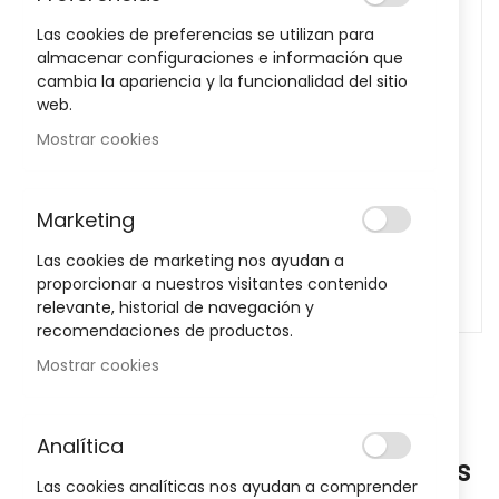
images
Las cookies de preferencias se utilizan para
gallery
almacenar configuraciones e información que
cambia la apariencia y la funcionalidad del sitio
web.
Mostrar cookies
Marketing
Las cookies de marketing nos ayudan a
proporcionar a nuestros visitantes contenido
relevante, historial de navegación y
recomendaciones de productos.
Skip
Mostrar cookies
to
the
Notificarme cuando este producto vuelva a stock
beginning
Analítica
of
Gelocatil 650 MG 20 Comprimidos
the
Las cookies analíticas nos ayudan a comprender