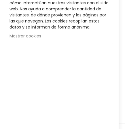
cómo interactúan nuestros visitantes con el sitio
Sea el primero en dejar una reseña para este artículo
the
web. Nos ayuda a comprender la cantidad de
images
visitantes, de dónde provienen y las páginas por
gallery
19,50 €
las que navegan. Las cookies recopilan estos
Posible descuento 3,00 €
datos y se informan de forma anónima.
Mostrar cookies
Disponibilidad:
En stock
Guantes FisioPrim FIR para artrosis
que alivian el dolor y
mejoran la circulación en manos y dedos. Tejido elástico
transpirable con tecnología FIR que reduce la rigidez y
favorece la movilidad diaria.
Talla M
- Ancho de la mano 9 cm
AÑADIR AL CARRITO
Agregar a lista que quieres
Agregar para comparar