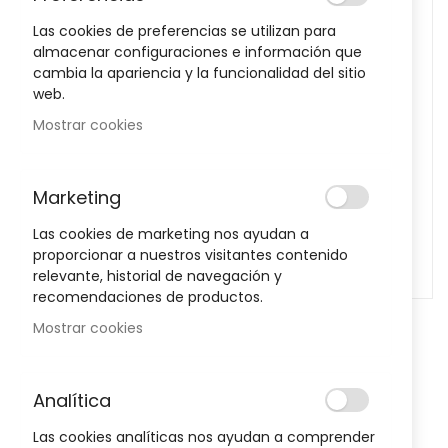
images
Las cookies de preferencias se utilizan para
gallery
almacenar configuraciones e información que
cambia la apariencia y la funcionalidad del sitio
web.
Mostrar cookies
Marketing
Las cookies de marketing nos ayudan a
proporcionar a nuestros visitantes contenido
relevante, historial de navegación y
recomendaciones de productos.
Mostrar cookies
Skip
to
Guante Fisioprim Fir Artrosis 1 Par
Analítica
the
beginning
Talla M
Las cookies analíticas nos ayudan a comprender
of