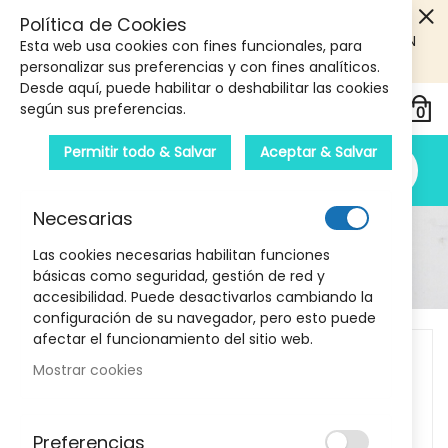
5€ DE DESCUENTO EN TU PRIMERA COMPRA! SOLO
Política de Cookies
PRODUCTOS DE PARAFARMACIA Y ORTOPEDIA QUE SUPEREN
Esta web usa cookies con fines funcionales, para
LOS 40€
CUPON: PRIMERA10
personalizar sus preferencias y con fines analíticos.
Desde aquí, puede habilitar o deshabilitar las cookies
según sus preferencias.
Permitir todo & Salvar
Aceptar & Salvar
Necesarias
Detalle Del Producto
Las cookies necesarias habilitan funciones
básicas como seguridad, gestión de red y
Inicio
Guante Fisioprim Fir Artrosis 1 Par Talla M
accesibilidad. Puede desactivarlos cambiando la
configuración de su navegador, pero esto puede
Skip
afectar el funcionamiento del sitio web.
to
Mostrar cookies
the
end
of
Preferencias
the