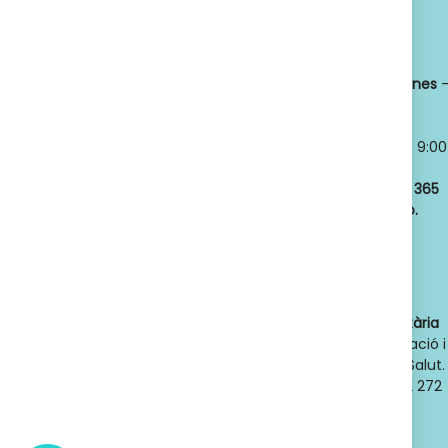
Titular:
OSCAR
Horario:
LLANSÓ SÁNCHEZ
Lunes a viernes
NIF:
52598966J
8:30 a 21:00
Nº de Colegiado:
Sábados y
14789
Domingos
- 9:00
Código Oficial
a 21:00
ofic. farmacia
:
Abrimos los
365
F08020159
días del año.
Actividad:
Venta
de farmacia y
parafarmacia.
Dades de contacte de l'autoritat sanitària
competent
: Direcció General d'Ordenació i
Regulació Sanitària. Departament de Salut.
Generalitat de Catalunya. Telèfon 932 272
900. Adreça electrònica:
dgors.salut@gencat.cat