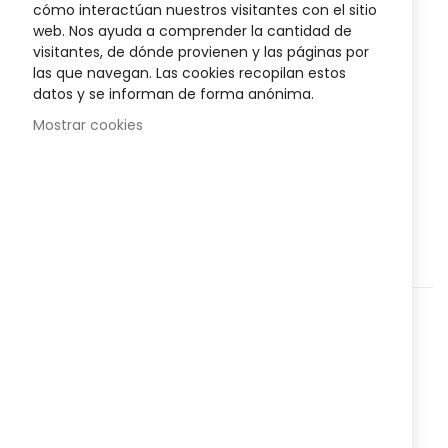
cómo interactúan nuestros visitantes con el sitio
gallery
web. Nos ayuda a comprender la cantidad de
10,95 €
visitantes, de dónde provienen y las páginas por
las que navegan. Las cookies recopilan estos
datos y se informan de forma anónima.
Disponibilidad:
Agotado
Mostrar cookies
Dilatador Nasal Anatómico,
facilita la entrada del aire al
dilatar las fosas nasales internamente mejorando así la
respiración.
Agregar a lista que quieres
Agregar para comparar
Categorías:
Higiene y salud
,
Ortopedia
,
Corporal
,
Nº Referencia:
822169902
Compartir:
Envío en 24-48 horas
Envío gratuito
en pedidos superiores a
49€