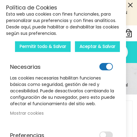
5€ DE DESCUENTO EN TU PRIMERA COMPRA! SOLO
Política de Cookies
PRODUCTOS DE PARAFARMACIA Y ORTOPEDIA QUE SUPEREN
Esta web usa cookies con fines funcionales, para
LOS 40€
CUPON: PRIMERA10
personalizar sus preferencias y con fines analíticos.
Desde aquí, puede habilitar o deshabilitar las cookies
según sus preferencias.
Permitir todo & Salvar
Aceptar & Salvar
Necesarias
Detalle Del Producto
Las cookies necesarias habilitan funciones
básicas como seguridad, gestión de red y
Inicio
Higiene y salud
Arkorespira Dilatador Nasal
accesibilidad. Puede desactivarlos cambiando la
configuración de su navegador, pero esto puede
Skip
afectar el funcionamiento del sitio web.
to
Mostrar cookies
the
end
of
Preferencias
the