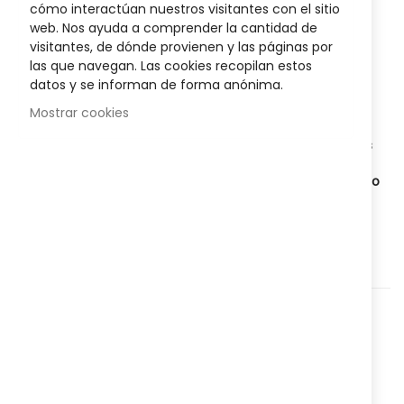
images
Sea el primero en dejar una reseña para este artículo
cómo interactúan nuestros visitantes con el sitio
gallery
web. Nos ayuda a comprender la cantidad de
18,95 €
visitantes, de dónde provienen y las páginas por
las que navegan. Las cookies recopilan estos
datos y se informan de forma anónima.
Disponibilidad:
Agotado
Mostrar cookies
Philips Respironics Lite Touch Diamond
Mascarilla Adultos
proporciona una ajuste cómodo y seguro, mejorando la
eficacia del tratamiento con una tecnología de contacto
suave.
Agregar a lista que quieres
Agregar para comparar
Categorías:
Higiene y salud
,
Corporal
,
Nº Referencia:
822163569
Compartir: