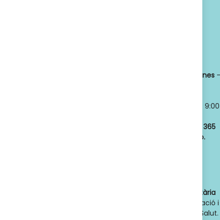
SUSCRIBETE
Política de privacidad
Titular:
OSCAR
Horario:
LLANSÓ SÁNCHEZ
Lunes a viernes
NIF:
52598966J
8:30 a 21:00
Nº de Colegiado:
Sábados y
14789
Domingos
- 9:00
Código Oficial
a 21:00
ofic. farmacia
:
Abrimos los
365
F08020159
días del año.
Actividad:
Venta
de farmacia y
parafarmacia.
Dades de contacte de l'autoritat sanitària
competent
: Direcció General d'Ordenació i
Regulació Sanitària. Departament de Salut.