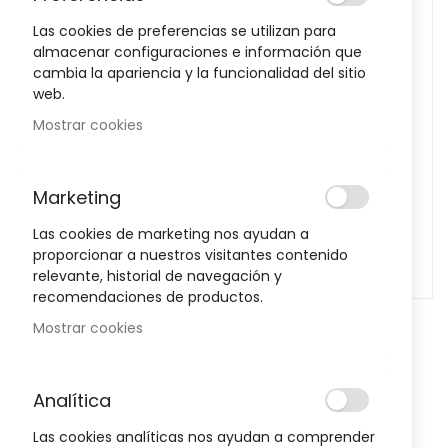
images
Las cookies de preferencias se utilizan para
gallery
almacenar configuraciones e información que
cambia la apariencia y la funcionalidad del sitio
web.
Mostrar cookies
Marketing
Las cookies de marketing nos ayudan a
proporcionar a nuestros visitantes contenido
relevante, historial de navegación y
recomendaciones de productos.
Skip
Mostrar cookies
to
the
Notificarme cuando este producto vuelva a stock
beginning
Analítica
of
Mascarilla Lifetouch Adultos
the
Las cookies analíticas nos ayudan a comprender