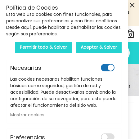
5€ DE DESCUENTO EN TU PRIMERA COMPRA! SOLO
Política de Cookies
PRODUCTOS DE PARAFARMACIA Y ORTOPEDIA QUE SUPEREN
Esta web usa cookies con fines funcionales, para
LOS 40€
CUPON: PRIMERA10
personalizar sus preferencias y con fines analíticos.
Desde aquí, puede habilitar o deshabilitar las cookies
según sus preferencias.
Permitir todo & Salvar
Aceptar & Salvar
Necesarias
Detalle Del Producto
Las cookies necesarias habilitan funciones
básicas como seguridad, gestión de red y
Inicio
Higiene y salud
Mascarilla lifetouch Adultos
accesibilidad. Puede desactivarlos cambiando la
configuración de su navegador, pero esto puede
Skip
afectar el funcionamiento del sitio web.
to
Mostrar cookies
the
end
of
Preferencias
the