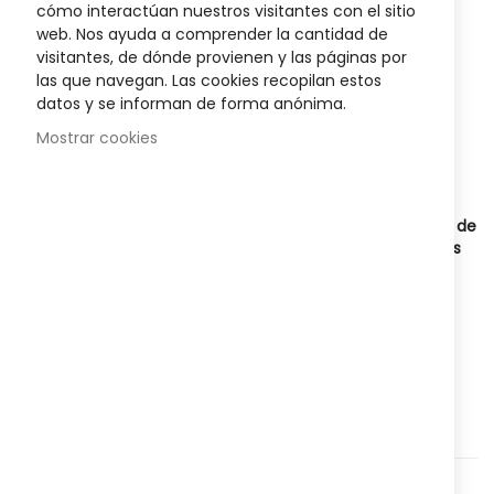
cómo interactúan nuestros visitantes con el sitio
images
Sea el primero en dejar una reseña para este artículo
web. Nos ayuda a comprender la cantidad de
gallery
visitantes, de dónde provienen y las páginas por
6,75 €
las que navegan. Las cookies recopilan estos
datos y se informan de forma anónima.
9,50 €
Posible descuento 3,00 €
Mostrar cookies
Disponibilidad:
En stock
Vaginesil
Gel Hidratante Vaginal 30 gr,
alivia los síntomas de
sequedad vaginal de forma diaria y especialmente en las
relaciones sexuales.
AÑADIR AL CARRITO
Agregar a lista que quieres
Agregar para comparar
Categorías:
Higiene y salud
,
Íntima
,