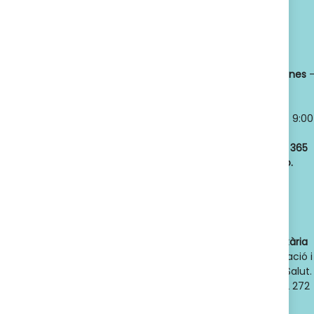
Titular:
OSCAR
Horario:
LLANSÓ SÁNCHEZ
Lunes a viernes
NIF:
52598966J
8:30 a 21:00
Nº de Colegiado:
Sábados y
14789
Domingos
- 9:00
Código Oficial
a 21:00
ofic. farmacia
:
Abrimos los
365
F08020159
días del año.
Actividad:
Venta
de farmacia y
parafarmacia.
Dades de contacte de l'autoritat sanitària
competent
: Direcció General d'Ordenació i
Regulació Sanitària. Departament de Salut.
Generalitat de Catalunya. Telèfon 932 272
900. Adreça electrònica: