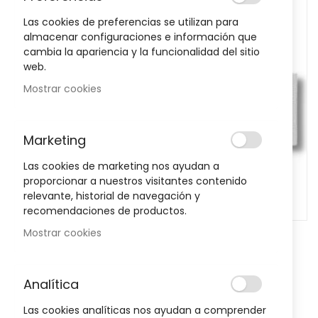
the
Las cookies de preferencias se utilizan para
images
almacenar configuraciones e información que
gallery
cambia la apariencia y la funcionalidad del sitio
web.
Mostrar cookies
Marketing
Las cookies de marketing nos ayudan a
proporcionar a nuestros visitantes contenido
relevante, historial de navegación y
recomendaciones de productos.
Mostrar cookies
Skip
to
-29%
the
Analítica
Vaginesil Gel Hidratante Vaginal
beginning
of
30 Gr
Las cookies analíticas nos ayudan a comprender
the