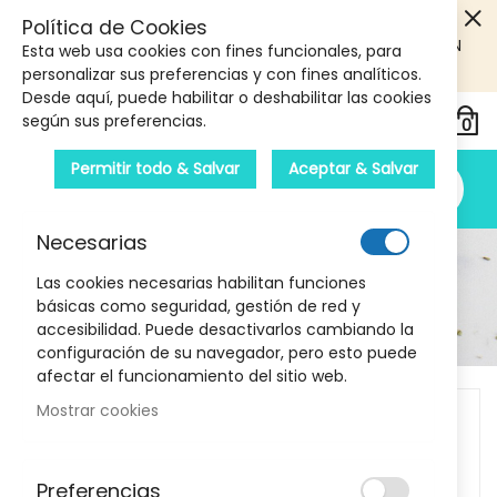
5€ DE DESCUENTO EN TU PRIMERA COMPRA! SOLO
Política de Cookies
PRODUCTOS DE PARAFARMACIA Y ORTOPEDIA QUE SUPEREN
Esta web usa cookies con fines funcionales, para
LOS 40€
CUPON: PRIMERA10
personalizar sus preferencias y con fines analíticos.
Desde aquí, puede habilitar o deshabilitar las cookies
según sus preferencias.
Permitir todo & Salvar
Aceptar & Salvar
Necesarias
Detalle Del Producto
Las cookies necesarias habilitan funciones
básicas como seguridad, gestión de red y
Inicio
Higiene y salud
accesibilidad. Puede desactivarlos cambiando la
Vaginesil gel hidratante vaginal 30 gr
configuración de su navegador, pero esto puede
afectar el funcionamiento del sitio web.
Skip
Mostrar cookies
to
the
end
Preferencias
of