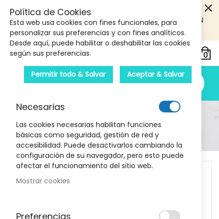
5€ DE DESCUENTO EN TU PRIMERA COMPRA! SOLO
Política de Cookies
PRODUCTOS DE PARAFARMACIA Y ORTOPEDIA QUE SUPEREN
Esta web usa cookies con fines funcionales, para
LOS 40€
CUPON: PRIMERA10
personalizar sus preferencias y con fines analíticos.
Desde aquí, puede habilitar o deshabilitar las cookies
según sus preferencias.
Permitir todo & Salvar
Aceptar & Salvar
Necesarias
Detalle Del Producto
Las cookies necesarias habilitan funciones
básicas como seguridad, gestión de red y
Inicio
Pedalier con Pantalla LCD 534012 EMO
accesibilidad. Puede desactivarlos cambiando la
configuración de su navegador, pero esto puede
Skip
afectar el funcionamiento del sitio web.
to
Mostrar cookies
the
end
of
Preferencias
the