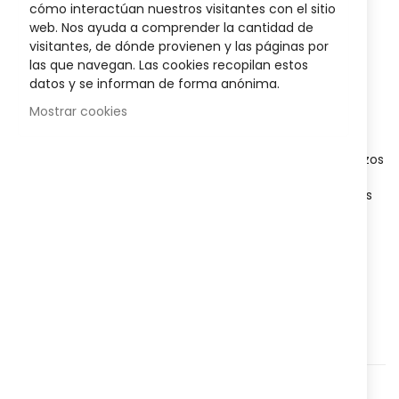
cómo interactúan nuestros visitantes con el sitio
Sea el primero en dejar una reseña para este artículo
the
web. Nos ayuda a comprender la cantidad de
images
visitantes, de dónde provienen y las páginas por
gallery
49,95 €
las que navegan. Las cookies recopilan estos
Posible descuento 3,00 €
datos y se informan de forma anónima.
Mostrar cookies
Disponibilidad:
En stock
Pedalier con pantalla LCD EMO
que permite ejercitar brazos
y piernas de forma cómoda en casa. Ideal para
rehabilitación, mejorar la movilidad y fortalecer músculos
con resistencia regulable.
AÑADIR AL CARRITO
Agregar a lista que quieres
Agregar para comparar
Categorías:
Ortopedia
,