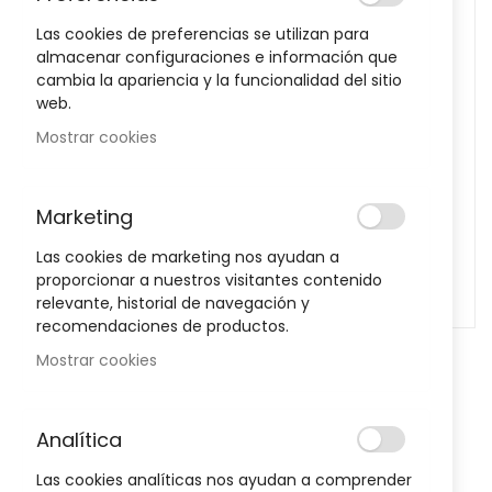
images
Las cookies de preferencias se utilizan para
gallery
almacenar configuraciones e información que
cambia la apariencia y la funcionalidad del sitio
web.
Mostrar cookies
Marketing
Las cookies de marketing nos ayudan a
proporcionar a nuestros visitantes contenido
relevante, historial de navegación y
recomendaciones de productos.
Mostrar cookies
Skip
to
Pedalier Con Pantalla LCD 534012
Analítica
the
beginning
EMO
Las cookies analíticas nos ayudan a comprender
of