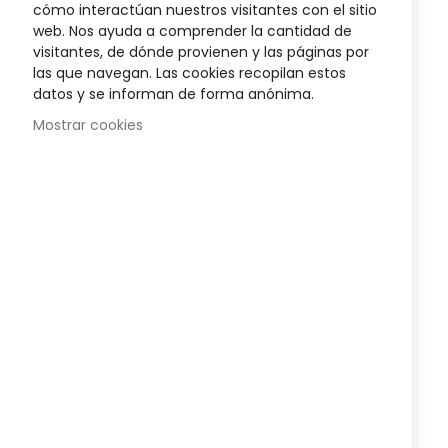
cómo interactúan nuestros visitantes con el sitio
gallery
18,95 €
web. Nos ayuda a comprender la cantidad de
Posible descuento 3,00 €
visitantes, de dónde provienen y las páginas por
las que navegan. Las cookies recopilan estos
datos y se informan de forma anónima.
Disponibilidad:
En stock
Mostrar cookies
Tobillera elástica graduable TN-241
que proporciona
sujeción y compresión ajustable para tobillo.
Ideal
para esguinces, sobrecarga o inestabilidades leves
,
aliviando dolor y proteginedo la articulación durante la
actividad diaria o deportiva.
AÑADIR AL CARRITO
Agregar a lista que quieres
Agregar para comparar
Detalles