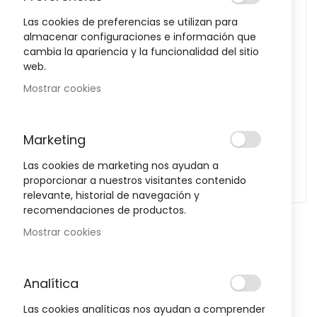
images
Las cookies de preferencias se utilizan para
gallery
almacenar configuraciones e información que
cambia la apariencia y la funcionalidad del sitio
web.
Mostrar cookies
Marketing
Las cookies de marketing nos ayudan a
proporcionar a nuestros visitantes contenido
relevante, historial de navegación y
recomendaciones de productos.
Skip
Mostrar cookies
to
Tobillera Elástica Graduable TN-
the
beginning
241Talla 2 Orliman
Analítica
of
Sea el primero en dejar una reseña para este artículo
the
Las cookies analíticas nos ayudan a comprender
images