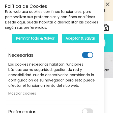
5€ DE DESCUENTO EN TU PRIMERA COMPRA! SOLO
Política de Cookies
PRODUCTOS DE PARAFARMACIA Y ORTOPEDIA QUE SUPEREN
Esta web usa cookies con fines funcionales, para
LOS 40€
CUPON: PRIMERA10
personalizar sus preferencias y con fines analíticos.
Desde aquí, puede habilitar o deshabilitar las cookies
según sus preferencias.
Permitir todo & Salvar
Aceptar & Salvar
Necesarias
Detalle Del Producto
Las cookies necesarias habilitan funciones
básicas como seguridad, gestión de red y
Inicio
Tobillera Elástica Graduable TN-241Talla 2 Orliman
accesibilidad. Puede desactivarlos cambiando la
configuración de su navegador, pero esto puede
Skip
afectar el funcionamiento del sitio web.
to
Mostrar cookies
the
end
of
Preferencias
the