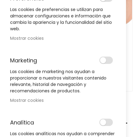
images
Las cookies de preferencias se utilizan para
gallery
almacenar configuraciones e información que
cambia la apariencia y la funcionalidad del sitio
web.
Mostrar cookies
Marketing
Las cookies de marketing nos ayudan a
proporcionar a nuestros visitantes contenido
relevante, historial de navegación y
recomendaciones de productos.
Mostrar cookies
Skip
to
Tubo Silicoplant Separador Talla L
Analítica
the
beginning
EMO POD500
Las cookies analíticas nos ayudan a comprender
of