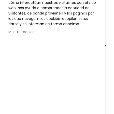
cómo interactúan nuestros visitantes con el sitio
Sea el primero en dejar una reseña para este artículo
the
web. Nos ayuda a comprender la cantidad de
images
visitantes, de dónde provienen y las páginas por
gallery
7,95 €
las que navegan. Las cookies recopilan estos
Posible descuento 3,00 €
datos y se informan de forma anónima.
Mostrar cookies
Disponibilidad:
En stock
Tubo de silicona extrablanda
diseñado para ser colocado
entre los dedos del pie, actuando como separador y
protector para aliviar el dolor, corregir la alineación y
prevenir la formación de callosidades interdigitales.
AÑADIR AL CARRITO
Agregar a lista que quieres
Agregar para comparar