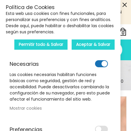
5€ DE DESCUENTO EN TU PRIMERA COMPRA! SOLO
Política de Cookies
PRODUCTOS DE PARAFARMACIA Y ORTOPEDIA QUE SUPEREN
Esta web usa cookies con fines funcionales, para
LOS 40€
CUPON: PRIMERA10
personalizar sus preferencias y con fines analíticos.
Desde aquí, puede habilitar o deshabilitar las cookies
según sus preferencias.
Permitir todo & Salvar
Aceptar & Salvar
Necesarias
Detalle Del Producto
Las cookies necesarias habilitan funciones
básicas como seguridad, gestión de red y
Inicio
Tubo Silicoplant Separador Talla L EMO POD500
accesibilidad. Puede desactivarlos cambiando la
configuración de su navegador, pero esto puede
Skip
afectar el funcionamiento del sitio web.
to
Mostrar cookies
the
end
of
Preferencias
the