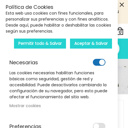
5€ DE DESCUENTO EN TU PRIMERA COMPRA! SOLO
Política de Cookies
PRODUCTOS DE PARAFARMACIA Y ORTOPEDIA QUE SUPEREN
Esta web usa cookies con fines funcionales, para
LOS 40€
CUPON: PRIMERA10
personalizar sus preferencias y con fines analíticos.
Desde aquí, puede habilitar o deshabilitar las cookies
según sus preferencias.
Permitir todo & Salvar
Aceptar & Salvar
Necesarias
Detalle Del Producto
Las cookies necesarias habilitan funciones
básicas como seguridad, gestión de red y
Inicio
accesibilidad. Puede desactivarlos cambiando la
Venoruton Oxerutinas 1 g 30 Sobres Polvo Solución Oral
configuración de su navegador, pero esto puede
afectar el funcionamiento del sitio web.
Skip
Mostrar cookies
to
the
end
Preferencias
of