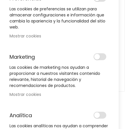
the
Las cookies de preferencias se utilizan para
images
almacenar configuraciones e información que
gallery
cambia la apariencia y la funcionalidad del sitio
web.
Mostrar cookies
Marketing
Las cookies de marketing nos ayudan a
proporcionar a nuestros visitantes contenido
relevante, historial de navegación y
recomendaciones de productos.
Mostrar cookies
Skip
to
Venoruton Oxerutinas 1 G 30
the
Analítica
beginning
Sobres Polvo Solución Oral
of
Las cookies analíticas nos ayudan a comprender