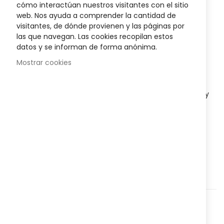
Sea el primero en dejar una reseña para este artículo
the
cómo interactúan nuestros visitantes con el sitio
images
web. Nos ayuda a comprender la cantidad de
gallery
19,35 €
visitantes, de dónde provienen y las páginas por
las que navegan. Las cookies recopilan estos
Posible descuento 3,00 €
datos y se informan de forma anónima.
Mostrar cookies
Disponibilidad:
En stock
Medicamento con oxerutinas para
aliviar la pesadez, el
dolor y la hinchazón de piernas
por insuficiencia venosa y
las hemorroides en adultos.
AÑADIR AL CARRITO
Agregar a lista que quieres
Agregar para comparar
Categorías:
Medicamentos
,
Sistema Circulatorio
,
Hemorroides
,