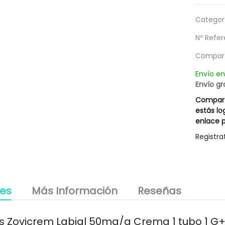
g
Categorí
Nº Refer
Compart
Envío e
Envío gr
Compart
estás lo
enlace p
Registra
les
Más Información
Reseñas
s Zovicrem Labial 50mg/g Crema 1 tubo 1 G+