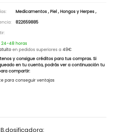
as:
Medicamentos
,
Piel
,
Hongos y Herpes
,
encia:
822659885
ir:
n 24-48 horas
atuito
en pedidos superiores a
49€
enos y consigue créditos para tus compras. Si
gueado en tu cuenta, podrás ver a continuación tu
ara compartir:
te para conseguir ventajas
B.dosificadora: