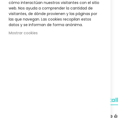
cómo interactúan nuestros visitantes con el sitio
Soporte
the
web. Nos ayuda a comprender la cantidad de
beginnin
A tu servicio
visitantes, de dónde provienen y las páginas por
of
las que navegan. Las cookies recopilan estos
the
datos y se informan de forma anónima.
images
gallery
Mostrar cookies
Detal
Que é