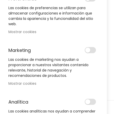
to
the
Las cookies de preferencias se utilizan para
end
almacenar configuraciones e información que
of
cambia la apariencia y la funcionalidad del sitio
the
web.
images
Mostrar cookies
gallery
Marketing
Envío Gratuito
Las cookies de marketing nos ayudan a
A partir de 50€
proporcionar a nuestros visitantes contenido
relevante, historial de navegación y
Devoluciones
recomendaciones de productos.
Gratuitas
Mostrar cookies
Pagos Seguros
Analítica
Confianza
Skip
Las cookies analíticas nos ayudan a comprender
to