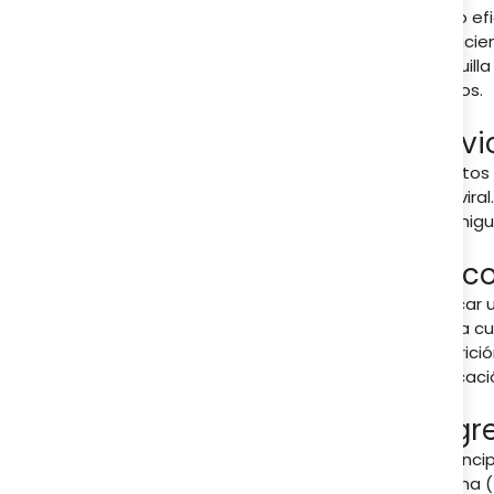
Alivio e
reducien
boquill
signos.
Zovi
Adultos
antivira
hormigue
Reco
Aplicar
cada cu
aparici
aplicaci
Ingr
El princ
crema (5