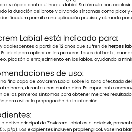
ficaz y rápido contra el herpes labial. Su fórmula con aciclovi
do la duración del brote y aliviando síntomas como picor y 
a dosificadora permite una aplicación precisa y cómoda par
crem Labial está Indicado para:
 y adolescentes a partir de 12 años que sufren de
herpes lab
l. Es ideal para aplicar en las primeras fases del brote, cua
o, picazón o enrojecimiento en los labios, ayudando a minimi
mendaciones de uso:
 una fina capa de Zovicrem Labial sobre la zona afectada de
atro horas, durante unos cuatro días. Es importante comenza
ón de los primeros síntomas para obtener mejores resultad
ón para evitar la propagación de la infección.
edientes:
ipio activo principal de Zovicrem Labial es el aciclovir, pr
% p/p). Los excipientes incluyen propilenglicol, vaselina blan