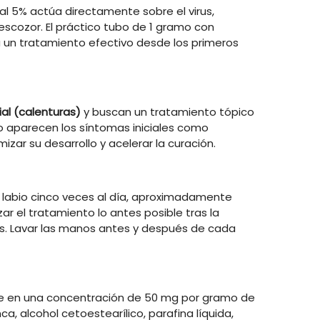
r al 5% actúa directamente sobre el virus,
escozor. El práctico tubo de 1 gramo con
a un tratamiento efectivo desde los primeros
ial (calenturas)
y buscan un tratamiento tópico
ndo aparecen los síntomas iniciales como
zar su desarrollo y acelerar la curación.
l labio cinco veces al día, aproximadamente
r el tratamiento lo antes posible tras la
os. Lavar las manos antes y después de cada
esente en una concentración de 50 mg por gramo de
ca, alcohol cetoestearílico, parafina líquida,