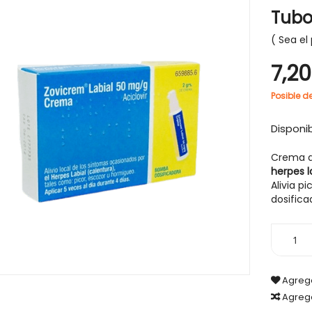
Tubo 
Sea el 
7,2
Posible d
Disponib
Crema an
herpes l
Alivia p
dosifica
Agrega
Agreg