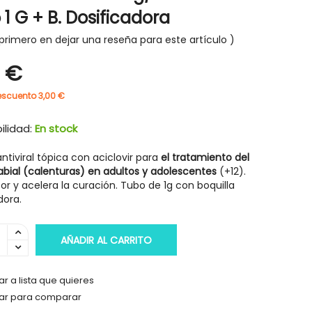
1 G + B. Dosificadora
primero en dejar una reseña para este artículo
0 €
escuento 3,00 €
ilidad:
En stock
tiviral tópica con aciclovir para
el
tratamiento del
abial
(calenturas) en adultos y adolescentes
(+12).
icor y acelera la curación. Tubo de 1g con boquilla
dora.
AÑADIR AL CARRITO
r a lista que quieres
ar para comparar