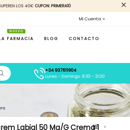
SUPEREN LOS 40€
CUPON: PRIMERA10
Mi Cuenta
LA FARMACIA
BLOG
CONTACTO
+34 937611904
Lunes - Domingo: 8:30 - 21:00
ora
crem Labial 50 Mg/g Crema 1