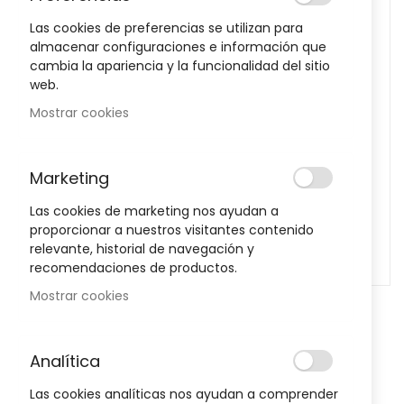
images
Las cookies de preferencias se utilizan para
gallery
almacenar configuraciones e información que
cambia la apariencia y la funcionalidad del sitio
web.
Mostrar cookies
Marketing
Las cookies de marketing nos ayudan a
proporcionar a nuestros visitantes contenido
relevante, historial de navegación y
recomendaciones de productos.
Mostrar cookies
Skip
to
Terpenic Aceite Esencial Niauli 10
the
Analítica
beginning
Ml
of
Las cookies analíticas nos ayudan a comprender