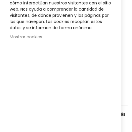
Sea el primero en dejar una reseña para este artículo
the
cómo interactúan nuestros visitantes con el sitio
images
web. Nos ayuda a comprender la cantidad de
gallery
5,55 €
visitantes, de dónde provienen y las páginas por
las que navegan. Las cookies recopilan estos
Posible descuento 3,00 €
datos y se informan de forma anónima.
Disponibilidad:
Mostrar cookies
En stock
Aceite Esencial ideal para
tratar afecciones respiratorias
como resfriados, tos y congestión nasal.
AÑADIR AL CARRITO
Agregar a lista que quieres
Agregar para comparar
Categorías:
Higiene y salud
,
Cosmética y Belleza
,
Estrés
,
Nº
8227025