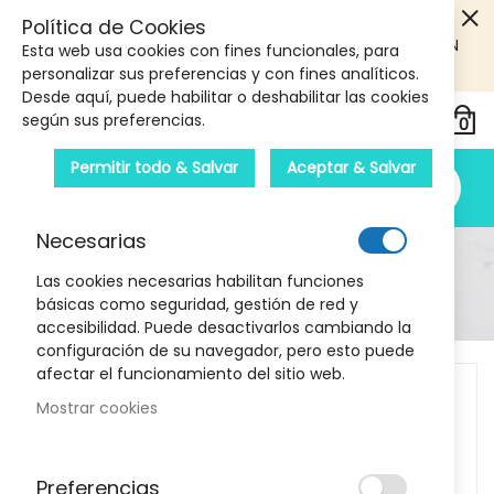
5€ DE DESCUENTO EN TU PRIMERA COMPRA! SOLO
Política de Cookies
PRODUCTOS DE PARAFARMACIA Y ORTOPEDIA QUE SUPEREN
Esta web usa cookies con fines funcionales, para
LOS 40€
CUPON: PRIMERA10
personalizar sus preferencias y con fines analíticos.
Desde aquí, puede habilitar o deshabilitar las cookies
según sus preferencias.
Permitir todo & Salvar
Aceptar & Salvar
Necesarias
Detalle Del Producto
Las cookies necesarias habilitan funciones
básicas como seguridad, gestión de red y
Inicio
Terpenic Aceite Esencial Niauli 10 ml
accesibilidad. Puede desactivarlos cambiando la
configuración de su navegador, pero esto puede
Skip
afectar el funcionamiento del sitio web.
to
Mostrar cookies
the
end
of
Preferencias
the