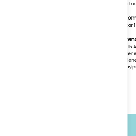
Para tod
A tu servicio
Recom
Aplicar 
Ingren
C12-15 A
Ethylene
Butylen
Methylp