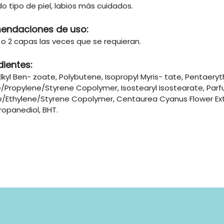
o tipo de piel, labios más cuidados.
endaciones de uso:
1 o 2 capas las veces que se requieran.
dientes:
lkyl Ben- zoate, Polybutene, Isopropyl Myris- tate, Pentaerythr
/Propylene/Styrene Copolymer, Isostearyl Isostearate, Parfu
e/Ethylene/Styrene Copolymer, Centaurea Cyanus Flower Extra
ropanediol, BHT.