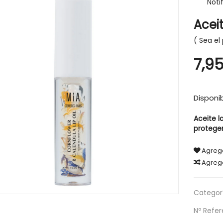
Noti
Acei
Sea el 
7,9
-30%
Disponib
Aceite la
proteger 
Agrega
Agreg
Categorí
Nº Refer
IGIENE Y SALUD
CABELLO