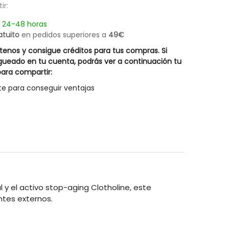
ir:
Champú Cabellos Blancos Silver Hair
Champú Equiderm 
14,67 €
19,57 €
Rueber
n 24-48 horas
Posible descuento 3,00 €
27,95 €
atuito
en pedidos superiores a
49€
20,95 €
enos y consigue créditos para tus compras. Si
gueado en tu cuenta, podrás ver a continuación tu
ara compartir:
te para conseguir ventajas
 y el activo stop-aging Clotholine, este
tes externos.