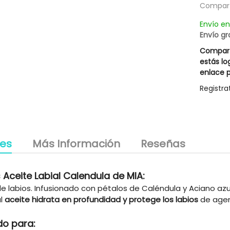
Compart
utrient Mask Rueber
Mascarilla Excesive Innovative
g
13,27 €
15,37 €
Envío e
le descuento 3,00 €
Posible descuento 3,00 €
Envío gr
18,95 €
21,95 €
Compart
estás lo
enlace p
Registra
les
Más Información
Reseñas
 Aceite Labial Calendula de MIA:
e labios. Infusionado con pétalos de Caléndula y Aciano azul
al
aceite hidrata en profundidad y protege los labios
de agen
do para: