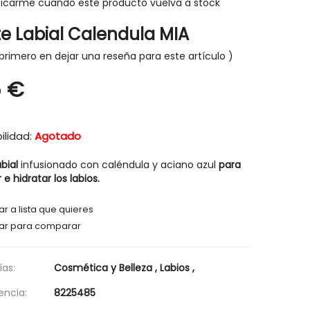
ficarme cuando este producto vuelva a stock
te Labial Calendula MIA
primero en dejar una reseña para este artículo
5 €
-30%
-30%
ilidad:
Agotado
bial
infusionado con caléndula y aciano azul
para
e hidratar los labios.
r a lista que quieres
ar para comparar
as:
Cosmética y Belleza
,
Labios
,
encia:
8225485
HIGIENE Y SALUD
HIGIENE Y SAL