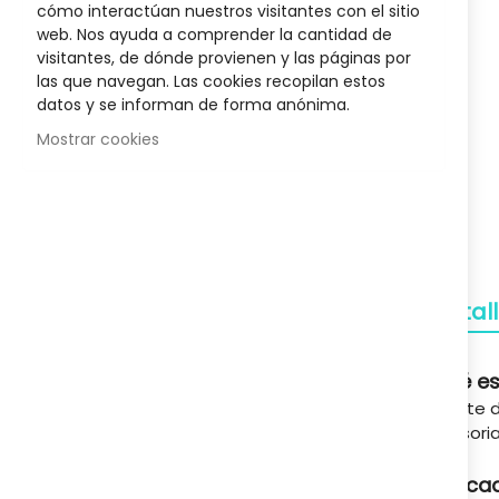
cómo interactúan nuestros visitantes con el sitio
the
s Liposín
Champu Dermopel 400 Ml
Crema N
web. Nos ayuda a comprender la cantidad de
beginnin
18,17 €
visitantes, de dónde provienen y las páginas por
of
,00 €
Posib
25,95 €
las que navegan. Las cookies recopilan estos
the
datos y se informan de forma anónima.
images
gallery
Mostrar cookies
Envío Gratuito
A partir de 50€
Devoluciones
Detal
Gratuitas
Qué es
Pagos Seguros
Aceite d
Confianza
sensori
Soporte
Indica