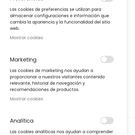
to
the
Las cookies de preferencias se utilizan para
end
almacenar configuraciones e información que
of
cambia la apariencia y la funcionalidad del sitio
Oportunidad!
the
web.
images
Mostrar cookies
gallery
-30%
-30%
Marketing
Las cookies de marketing nos ayudan a
proporcionar a nuestros visitantes contenido
relevante, historial de navegación y
recomendaciones de productos.
Mostrar cookies
Analítica
Skip
D
HIGIENE Y SALUD
H
Las cookies analíticas nos ayudan a comprender
to