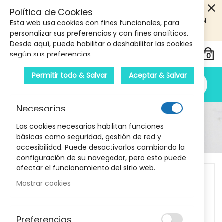
5€ DE DESCUENTO EN TU PRIMERA COMPRA! SOLO
Política de Cookies
PRODUCTOS DE PARAFARMACIA Y ORTOPEDIA QUE SUPEREN
Esta web usa cookies con fines funcionales, para
LOS 40€
CUPON: PRIMERA10
personalizar sus preferencias y con fines analíticos.
Desde aquí, puede habilitar o deshabilitar las cookies
según sus preferencias.
Permitir todo & Salvar
Aceptar & Salvar
Necesarias
Detalle Del Producto
Las cookies necesarias habilitan funciones
básicas como seguridad, gestión de red y
Inicio
Algasiv dentadura inferior 30 uds
accesibilidad. Puede desactivarlos cambiando la
configuración de su navegador, pero esto puede
Skip
afectar el funcionamiento del sitio web.
to
Mostrar cookies
the
end
of
Preferencias
the