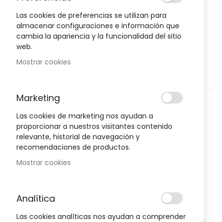
images
Las cookies de preferencias se utilizan para
gallery
almacenar configuraciones e información que
cambia la apariencia y la funcionalidad del sitio
web.
Mostrar cookies
Marketing
Skip
to
Las cookies de marketing nos ayudan a
Algasiv Dentadura Inferior 30 Uds
the
proporcionar a nuestros visitantes contenido
beginning
relevante, historial de navegación y
Sea el primero en dejar una reseña para este artículo
of
recomendaciones de productos.
the
11,95 €
Mostrar cookies
images
gallery
Posible descuento 3,00 €
Analítica
Disponibilidad:
En stock
Las cookies analíticas nos ayudan a comprender
Finas almohadillas que
fijan y adaptan la dentadura a las