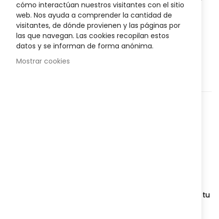
cómo interactúan nuestros visitantes con el sitio
encías, protegiendo de irritaciones y otras molestias.
web. Nos ayuda a comprender la cantidad de
visitantes, de dónde provienen y las páginas por
las que navegan. Las cookies recopilan estos
AÑADIR AL CARRITO
datos y se informan de forma anónima.
Mostrar cookies
Agregar a lista que quieres
Agregar para comparar
Categorías:
Higiene y salud
,
Bucal
,
Nº Referencia:
822152836
Compartir:
Envío en 24-48 horas
Envío gratuito
en pedidos superiores a
49€
Compartenos y consigue créditos para tus compras. Si
estás logueado en tu cuenta, podrás ver a continuación tu
enlace para compartir: