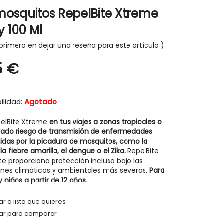
mosquitos RepelBite Xtreme
y 100 Ml
primero en dejar una reseña para este artículo
5 €
ilidad:
Agotado
pelBite Xtreme
en tus viajes a zonas tropicales o
vado riesgo de transmisión de enfermedades
idas por la picadura de mosquitos, como la
la fiebre amarilla, el dengue o el Zika.
RepelBite
e proporciona protección incluso bajo las
ones climáticas y ambientales más severas.
Para
y niños a partir de 12 años.
r a lista que quieres
ar para comparar