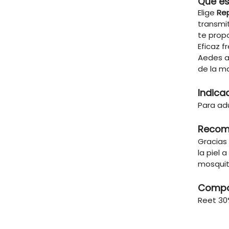
Qué es
Elige
Re
transmit
te prop
Eficaz f
Aedes a
de la ma
Indica
Para adu
Recom
Gracias
la piel 
mosquit
Compo
Reet 30