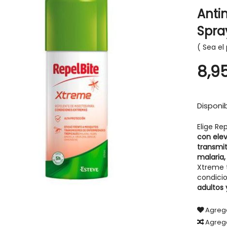
Anti
Spra
Sea el 
8,9
Disponib
Elige Re
con ele
transmit
malaria, 
Xtreme t
condici
adultos 
Agrega
Agreg
g