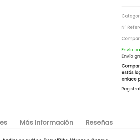
Categorí
Nº Refer
Compart
Envío e
Envío gr
Compart
estás lo
enlace p
Registra
les
Más Información
Reseñas