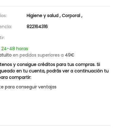
as:
Higiene y salud
,
Corporal
,
encia:
822164316
ir:
n 24-48 horas
atuito
en pedidos superiores a
49€
enos y consigue créditos para tus compras. Si
gueado en tu cuenta, podrás ver a continuación tu
ara compartir:
te para conseguir ventajas