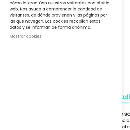
cómo interactúan nuestros visitantes con el sitio
s Liposín
Champu Dermopel 400 Ml
Crema N
the
web. Nos ayuda a comprender la cantidad de
18,17 €
beginnin
visitantes, de dónde provienen y las páginas por
of
,00 €
Posib
25,95 €
las que navegan. Las cookies recopilan estos
the
datos y se informan de forma anónima.
images
gallery
Mostrar cookies
Envío Gratuito
A partir de 50€
Devoluciones
Gratuitas
Detal
Pagos Seguros
Confianza
Qué so
Juanola
Soporte
caracte