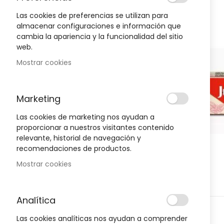
to
the
Las cookies de preferencias se utilizan para
end
almacenar configuraciones e información que
of
cambia la apariencia y la funcionalidad del sitio
Oportunidad!
the
web.
images
Mostrar cookies
gallery
-30%
-30%
Marketing
Las cookies de marketing nos ayudan a
proporcionar a nuestros visitantes contenido
relevante, historial de navegación y
recomendaciones de productos.
Mostrar cookies
Analítica
Skip
D
HIGIENE Y SALUD
H
Las cookies analíticas nos ayudan a comprender
to