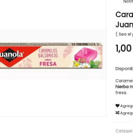
Noti
Cara
Juan
Sea el 
-30%
1,00
Disponib
Caramel
hierba m
fresa.
Agrega
Agreg
IGIENE Y SALUD
CABELLO
Categorí