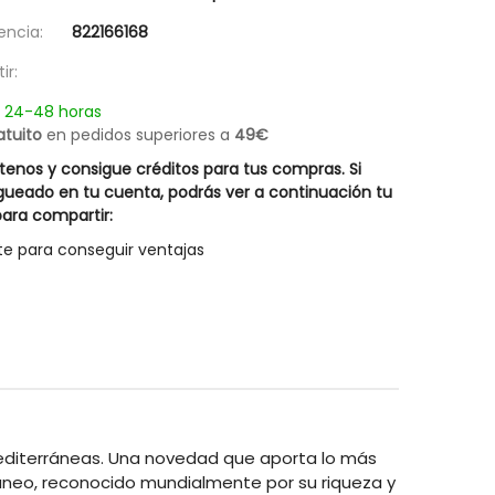
Champú Cabellos Blancos Silver Hair
Champú Equiderm 
encia:
822166168
14,67 €
19,57 €
Rueber
Posible descuento 3,00 €
ir:
27,95 €
20,95 €
n 24-48 horas
atuito
en pedidos superiores a
49€
enos y consigue créditos para tus compras. Si
gueado en tu cuenta, podrás ver a continuación tu
ara compartir:
te para conseguir ventajas
editerráneas. Una novedad que aporta lo más
ráneo, reconocido mundialmente por su riqueza y