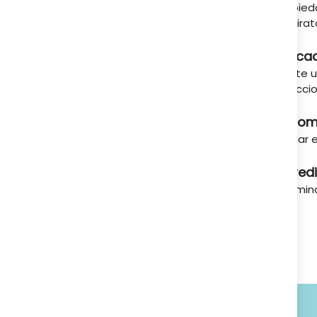
propied
A tu servicio
respirat
Indica
Siente 
seleccio
Recom
Tomar e
Ingred
Vitamin