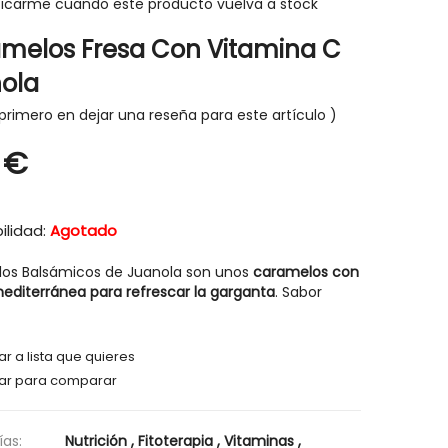
ficarme cuando este producto vuelva a stock
melos Fresa Con Vitamina C
ola
primero en dejar una reseña para este artículo
-30%
-30%
 €
ilidad:
Agotado
os Balsámicos de Juanola son unos
caramelos con
editerránea para refrescar la garganta
. Sabor
r a lista que quieres
ar para comparar
HIGIENE Y SALUD
HIGIENE Y SAL
as:
Nutrición
,
Fitoterapia
,
Vitaminas
,