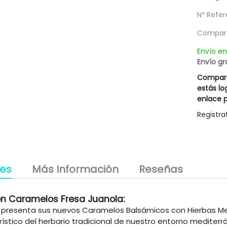
utrient Mask Rueber
Mascarilla Excesive Innovative
Nº Refer
13,27 €
15,37 €
g
le descuento 3,00 €
Posible descuento 3,00 €
Compart
18,95 €
21,95 €
Envío e
Envío gr
Compart
estás lo
enlace p
Registra
les
Más Información
Reseñas
n Caramelos Fresa Juanola:
 presenta sus nuevos Caramelos Balsámicos con Hierbas M
rístico del herbario tradicional de nuestro entorno mediter