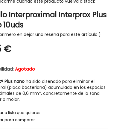
ficarme cuando este producto vuelva a stock
lo Interproximal Interprox Plus
 10uds
primero en dejar una reseña para este artículo
-30%
-30%
5 €
ilidad:
Agotado
x® Plus nano
ha sido diseñado para eliminar el
oral (placa bacteriana) acumulado en los espacios
oximales de 0,6 mm*, concretamente de la zona
 o molar.
r a lista que quieres
ar para comparar
HIGIENE Y SALUD
HIGIENE Y SAL