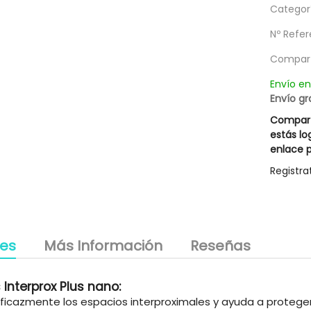
Categorí
utrient Mask Rueber
Mascarilla Excesive Innovative
13,27 €
15,37 €
Nº Refer
g
le descuento 3,00 €
Posible descuento 3,00 €
18,95 €
21,95 €
Compart
Envío e
Envío gr
Compart
estás lo
enlace p
Registra
les
Más Información
Reseñas
Interprox Plus nano:
eficazmente los espacios interproximales y ayuda a proteger