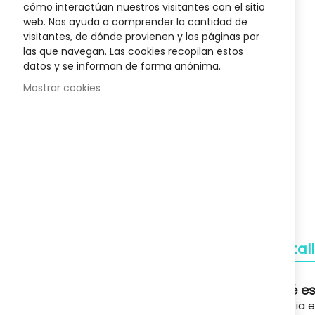
to
cómo interactúan nuestros visitantes con el sitio
s Liposín
Champu Dermopel 400 Ml
Crema N
the
web. Nos ayuda a comprender la cantidad de
18,17 €
beginnin
visitantes, de dónde provienen y las páginas por
,00 €
Posib
25,95 €
of
las que navegan. Las cookies recopilan estos
the
datos y se informan de forma anónima.
images
Mostrar cookies
gallery
Envío Gratuito
A partir de 50€
Devoluciones
Gratuitas
Pagos Seguros
Detal
Confianza
Qué es 
Soporte
Limpia 