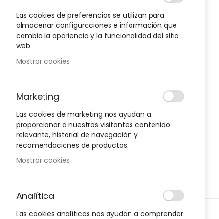
to
the
Las cookies de preferencias se utilizan para
end
almacenar configuraciones e información que
of
cambia la apariencia y la funcionalidad del sitio
Oportunidad!
the
web.
images
Mostrar cookies
gallery
-30%
-30%
Marketing
Las cookies de marketing nos ayudan a
proporcionar a nuestros visitantes contenido
relevante, historial de navegación y
recomendaciones de productos.
Mostrar cookies
Analítica
D
HIGIENE Y SALUD
H
Skip
Las cookies analíticas nos ayudan a comprender