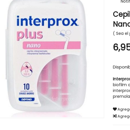
Noti
Cepil
Nano
Sea el 
-30%
6,9
Disponib
Interpro
biofilm 
interpr
premolar
Agrega
Agreg
IGIENE Y SALUD
CABELLO