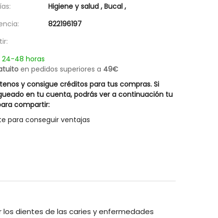
as:
Higiene y salud
,
Bucal
,
Champú Cabellos Blancos Silver Hair
Champú Equiderm 
14,67 €
19,57 €
Rueber
encia:
822196197
Posible descuento 3,00 €
27,95 €
20,95 €
ir:
n 24-48 horas
atuito
en pedidos superiores a
49€
enos y consigue créditos para tus compras. Si
gueado en tu cuenta, podrás ver a continuación tu
ara compartir:
te para conseguir ventajas
 los dientes de las caries y enfermedades