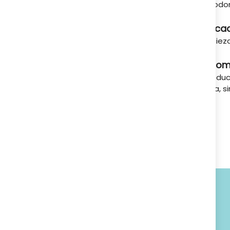
periodon
A tu servicio
Indica
Limpiez
Recom
Introduc
fuera, si