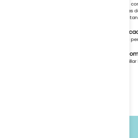
VITIS c
A tu servicio
zonas de
facilita
Indica
Para pe
Recom
Cepillar