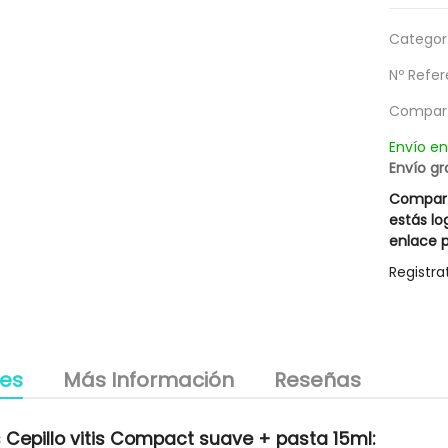
llos Blancos Silver Hair
Champú Descamaciones Liposín
14,67 €
18,17 €
Rueber
Rueber
Categorí
g
le descuento 3,00 €
Posible descuento 3,00 €
Nº Refer
20,95 €
25,95 €
Compart
Envío e
Envío gr
Compart
estás lo
enlace p
Registra
les
Más Información
Reseñas
 Cepillo vitis Compact suave + pasta 15ml: