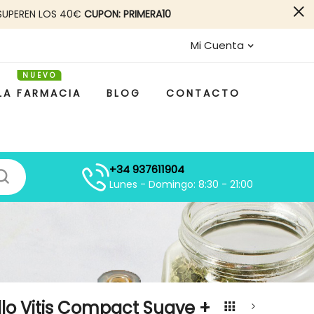
SUPEREN LOS 40€
CUPON: PRIMERA10
Mi Cuenta
LA FARMACIA
BLOG
CONTACTO
+34 937611904
Lunes - Domingo: 8:30 - 21:00
llo Vitis Compact Suave +