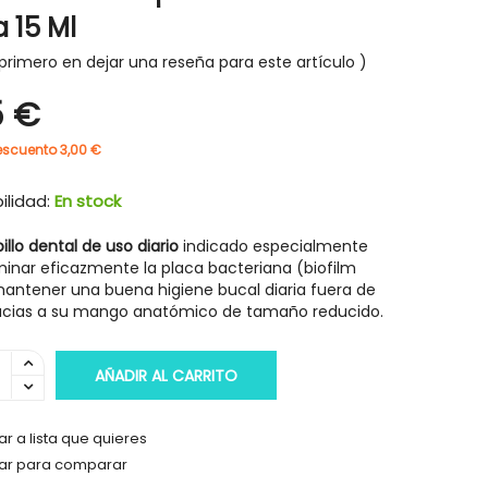
 15 Ml
primero en dejar una reseña para este artículo
5 €
-30%
-30%
escuento 3,00 €
ilidad:
En stock
pillo dental de uso diario
indicado especialmente
minar eficazmente la placa bacteriana (biofilm
mantener una buena higiene bucal diaria fuera de
acias a su mango anatómico de tamaño reducido.
AÑADIR AL CARRITO
r a lista que quieres
ar para comparar
HIGIENE Y SALUD
HIGIENE Y SAL