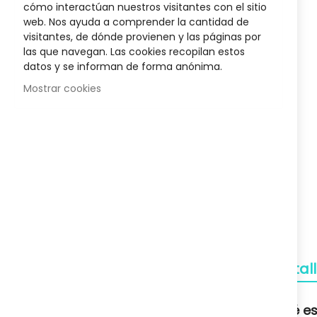
to
cómo interactúan nuestros visitantes con el sitio
400 Ml
Biotyne Innovative Rueber
Champú Cabe
the
web. Nos ayuda a comprender la cantidad de
34,27 €
beginnin
visitantes, de dónde provienen y las páginas por
Posible descuento 3,00 €
Posib
of
las que navegan. Las cookies recopilan estos
48,95 €
the
datos y se informan de forma anónima.
images
Mostrar cookies
gallery
Envío Gratuito
A partir de 50€
Devoluciones
Gratuitas
Pagos Seguros
Detal
Confianza
Soporte
Qué es