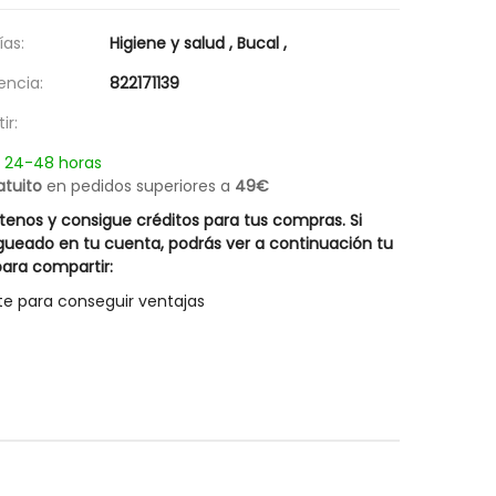
Champú Caspa Grasa Lipoacid Rueber
Hair Energy Innovativ
18,17 €
31,47 €
as:
Higiene y salud
,
Bucal
,
Posible descuento 
25,95 €
encia:
822171139
44,95 €
ir:
n 24-48 horas
atuito
en pedidos superiores a
49€
enos y consigue créditos para tus compras. Si
gueado en tu cuenta, podrás ver a continuación tu
ara compartir:
te para conseguir ventajas