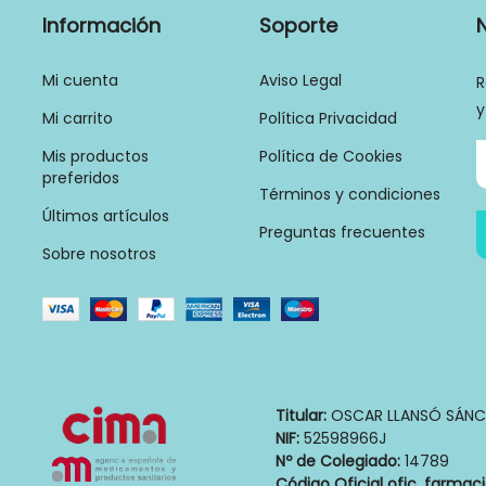
Información
Soporte
Mi cuenta
Aviso Legal
R
y
Mi carrito
Política Privacidad
Mis productos
Política de Cookies
preferidos
Términos y condiciones
Últimos artículos
Preguntas frecuentes
Sobre nosotros
Titular:
OSCAR LLANSÓ SÁNC
NIF:
52598966J
Nº de Colegiado:
14789
Código Oficial ofic. farmac