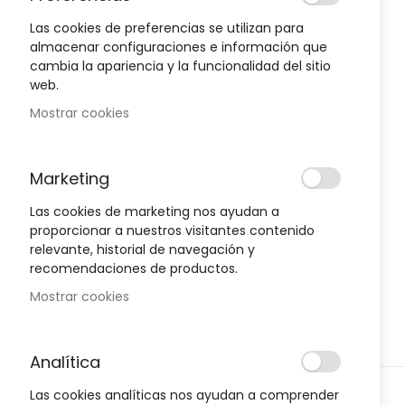
to
the
Las cookies de preferencias se utilizan para
end
almacenar configuraciones e información que
of
cambia la apariencia y la funcionalidad del sitio
Oportunidad!
the
web.
images
Mostrar cookies
gallery
-30%
-30%
Marketing
Las cookies de marketing nos ayudan a
proporcionar a nuestros visitantes contenido
relevante, historial de navegación y
recomendaciones de productos.
Mostrar cookies
Analítica
D
HIGIENE Y SALUD
H
Skip
Las cookies analíticas nos ayudan a comprender