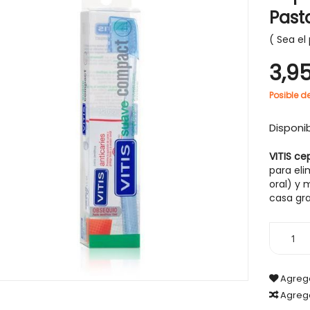
Pasta
Sea el 
3,9
-30%
Posible d
Disponib
VITIS ce
para eli
oral) y 
casa gr
Agrega
Agreg
IGIENE Y SALUD
HIGIENE Y SALUD