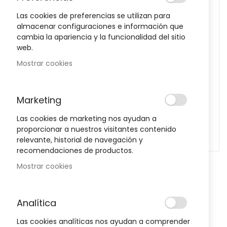
images
Las cookies de preferencias se utilizan para
gallery
almacenar configuraciones e información que
cambia la apariencia y la funcionalidad del sitio
web.
Mostrar cookies
Marketing
Las cookies de marketing nos ayudan a
proporcionar a nuestros visitantes contenido
relevante, historial de navegación y
recomendaciones de productos.
Skip
Mostrar cookies
to
Cepillo Vitis Encias
the
beginning
Sea el primero en dejar una reseña para este artículo
Analítica
of
the
Las cookies analíticas nos ayudan a comprender
4,95 €