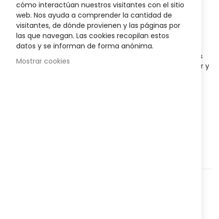
images
cómo interactúan nuestros visitantes con el sitio
gallery
Posible descuento 3,00 €
web. Nos ayuda a comprender la cantidad de
visitantes, de dónde provienen y las páginas por
Disponibilidad:
las que navegan. Las cookies recopilan estos
En stock
datos y se informan de forma anónima.
Está especialmente
diseñado para pacientes con encías
Mostrar cookies
delicadas o con signos de inflamación
. Permite masajear y
estimular las encías, facilitando la recuperación de las
mismas.
AÑADIR AL CARRITO
Agregar a lista que quieres
Agregar para comparar
Categorías:
Higiene y salud
,
Bucal
,
Nº Referencia:
822333599