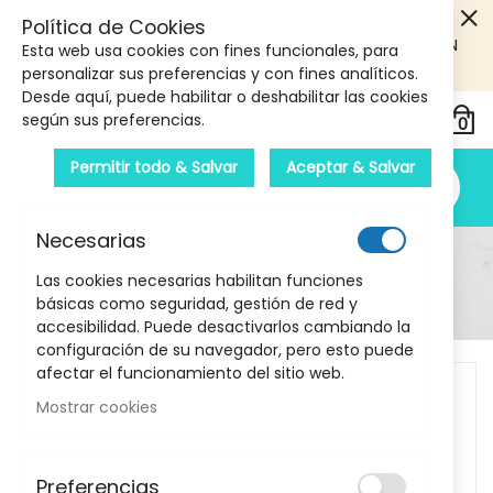
5€ DE DESCUENTO EN TU PRIMERA COMPRA! SOLO
Política de Cookies
PRODUCTOS DE PARAFARMACIA Y ORTOPEDIA QUE SUPEREN
Esta web usa cookies con fines funcionales, para
LOS 40€
CUPON: PRIMERA10
personalizar sus preferencias y con fines analíticos.
Desde aquí, puede habilitar o deshabilitar las cookies
según sus preferencias.
Permitir todo & Salvar
Aceptar & Salvar
Necesarias
Detalle Del Producto
Las cookies necesarias habilitan funciones
básicas como seguridad, gestión de red y
Inicio
Cepillo Vitis Encias
accesibilidad. Puede desactivarlos cambiando la
configuración de su navegador, pero esto puede
Skip
afectar el funcionamiento del sitio web.
to
Mostrar cookies
the
end
of
Preferencias
the