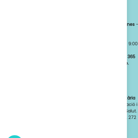
Titular:
OSCAR
Horario:
LLANSÓ SÁNCHEZ
Lunes a viernes
NIF:
52598966J
8:30 a 21:00
Nº de Colegiado:
Sábados y
14789
Domingos
- 9:00
Código Oficial
a 21:00
ofic. farmacia
:
Abrimos los
365
F08020159
días del año.
Actividad:
Venta
de farmacia y
parafarmacia.
Dades de contacte de l'autoritat sanitària
competent
: Direcció General d'Ordenació i
Regulació Sanitària. Departament de Salut.
Generalitat de Catalunya. Telèfon 932 272
900. Adreça electrònica:
dgors.salut@gencat.cat