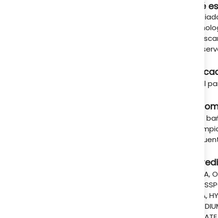
Qué es
A tu servicio
Limpiado
tecnolog
y descam
conserv
Indica
Ideal pa
Recom
En la b
un limpi
frecuent
Ingred
AQUA, O
CROSSPO
EDTA, H
DISODIU
CITRATE