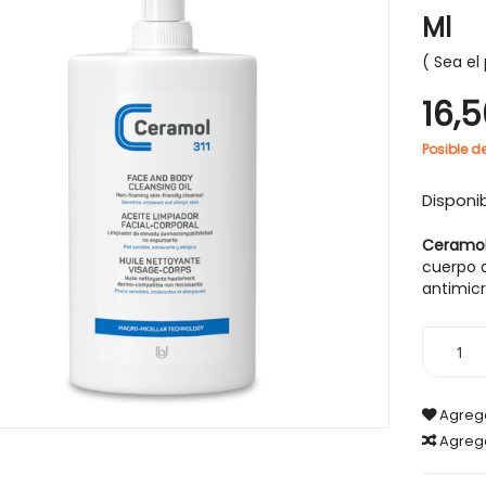
Ml
Sea el 
16,
-30%
Posible d
Disponib
Ceramol 
cuerpo q
antimicr
Agrega
Agreg
CABELLO
HIGIENE Y SALUD