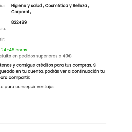
Champú Descamaciones Liposín
Champú Equiderm 
as:
Higiene y salud
,
Cosmética y Belleza
,
18,17 €
19,57 €
Rueber
Corporal
,
Posible descuento 3,00 €
27,95 €
822489
25,95 €
ia:
ir:
n 24-48 horas
atuito
en pedidos superiores a
49€
enos y consigue créditos para tus compras. Si
gueado en tu cuenta, podrás ver a continuación tu
ara compartir:
te para conseguir ventajas