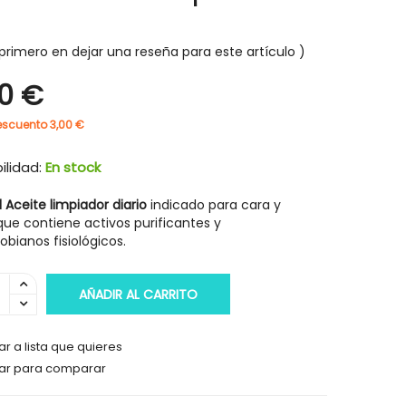
primero en dejar una reseña para este artículo
50 €
-30%
-30%
escuento 3,00 €
ilidad:
En stock
Aceite limpiador diario
indicado para cara y
ue contiene activos purificantes y
obianos fisiológicos.
AÑADIR AL CARRITO
r a lista que quieres
ar para comparar
HIGIENE Y SALUD
HIGIENE Y SAL