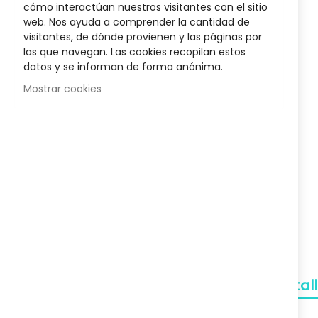
cómo interactúan nuestros visitantes con el sitio
Silver Hair
Biotyne Innovative Rueber
Mascaril
the
web. Nos ayuda a comprender la cantidad de
34,27 €
beginnin
visitantes, de dónde provienen y las páginas por
of
,00 €
Posible descuento 3,00 €
Posib
las que navegan. Las cookies recopilan estos
48,95 €
the
datos y se informan de forma anónima.
images
gallery
Mostrar cookies
Envío Gratuito
A partir de 50€
Devoluciones
Gratuitas
Pagos Seguros
Confianza
Detal
Soporte