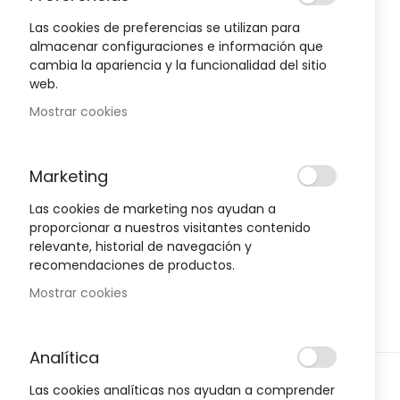
to
the
Las cookies de preferencias se utilizan para
end
almacenar configuraciones e información que
of
cambia la apariencia y la funcionalidad del sitio
Oportunidad!
the
web.
images
Mostrar cookies
gallery
-30%
-30%
Marketing
Las cookies de marketing nos ayudan a
proporcionar a nuestros visitantes contenido
relevante, historial de navegación y
recomendaciones de productos.
Mostrar cookies
Analítica
Skip
D
HIGIENE Y SALUD
Las cookies analíticas nos ayudan a comprender
to