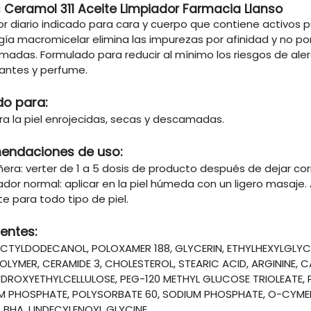
 Ceramol 311 Aceite Limpiador Farmacia Llanso
r diario indicado para cara y cuerpo que contiene activos pu
ía macromicelar elimina las impurezas por afinidad y no por 
adas. Formulado para reducir al mínimo los riesgos de alergia
antes y perfume.
do para:
ra la piel enrojecidas, secas y descamadas​.
endaciones de uso:
añera: verter de 1 a 5 dosis de producto después de dejar c
ador normal: aplicar en la piel húmeda con un ligero masaje.
e para todo tipo de piel.
ientes:
CTYLDODECANOL, POLOXAMER 188, GLYCERIN, ETHYLHEXYLGLYC
LYMER, CERAMIDE 3, CHOLESTEROL, STEARIC ACID, ARGININE, 
YDROXYETHYLCELLULOSE, PEG-120 METHYL GLUCOSE TRIOLEATE,
M PHOSPHATE, POLYSORBATE 60, SODIUM PHOSPHATE, O-CYMEN-
, BHA, UNDECYLENOYL GLYCINE.​