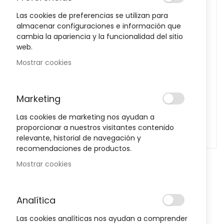
images
Las cookies de preferencias se utilizan para
gallery
almacenar configuraciones e información que
cambia la apariencia y la funcionalidad del sitio
web.
Mostrar cookies
Marketing
Las cookies de marketing nos ayudan a
proporcionar a nuestros visitantes contenido
relevante, historial de navegación y
recomendaciones de productos.
Skip
Mostrar cookies
to
Ceramol AK Barrier 50+
the
beginning
Sea el primero en dejar una reseña para este artículo
Analítica
of
the
Las cookies analíticas nos ayudan a comprender
19,95 €