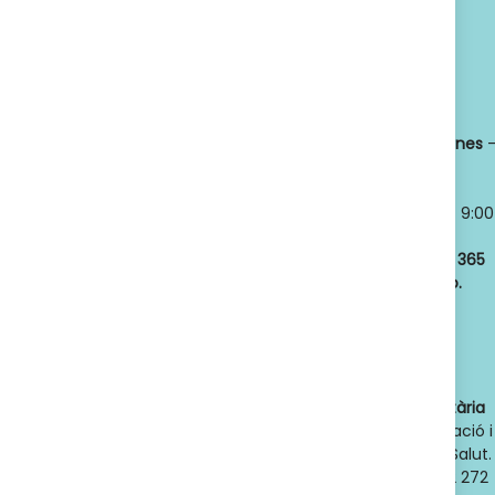
Política de privacidad
Titular:
OSCAR
Horario:
LLANSÓ SÁNCHEZ
Lunes a viernes
NIF:
52598966J
8:30 a 21:00
Nº de Colegiado:
Sábados y
14789
Domingos
- 9:00
Código Oficial
a 21:00
ofic. farmacia
:
Abrimos los
365
F08020159
días del año.
Actividad:
Venta
de farmacia y
parafarmacia.
Dades de contacte de l'autoritat sanitària
competent
: Direcció General d'Ordenació i
Regulació Sanitària. Departament de Salut.
Generalitat de Catalunya. Telèfon 932 272