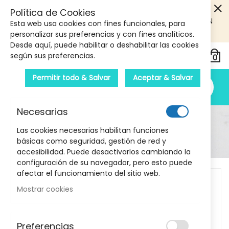
5€ DE DESCUENTO EN TU PRIMERA COMPRA! SOLO
Política de Cookies
PRODUCTOS DE PARAFARMACIA Y ORTOPEDIA QUE SUPEREN
Esta web usa cookies con fines funcionales, para
LOS 40€
CUPON: PRIMERA10
personalizar sus preferencias y con fines analíticos.
Desde aquí, puede habilitar o deshabilitar las cookies
según sus preferencias.
Permitir todo & Salvar
Aceptar & Salvar
Necesarias
Detalle Del Producto
Las cookies necesarias habilitan funciones
básicas como seguridad, gestión de red y
Inicio
Ceramol AK Barrier 50+
accesibilidad. Puede desactivarlos cambiando la
configuración de su navegador, pero esto puede
Skip
afectar el funcionamiento del sitio web.
to
Mostrar cookies
the
end
of
Preferencias
the