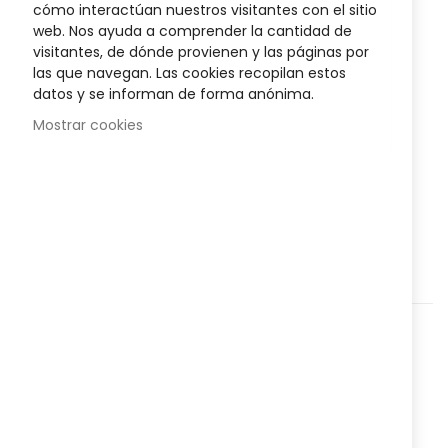
images
cómo interactúan nuestros visitantes con el sitio
gallery
Posible descuento 3,00 €
web. Nos ayuda a comprender la cantidad de
visitantes, de dónde provienen y las páginas por
Disponibilidad:
En stock
las que navegan. Las cookies recopilan estos
datos y se informan de forma anónima.
Fluido SPF50 con acción protectora
y preventiva de los
Mostrar cookies
daños asociados a una fotoexposición prolongada.
AÑADIR AL CARRITO
Agregar a lista que quieres
Agregar para comparar
Categorías:
Higiene y salud
,
Cosmética y Belleza
,
Corporal
,
Nº
8226674
Referencia: