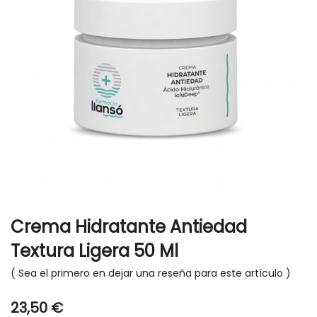
gallery
Skip
to
Crema Hidratante Antiedad
the
beginning
Textura Ligera 50 Ml
of
Sea el primero en dejar una reseña para este artículo
the
images
gallery
23,50 €