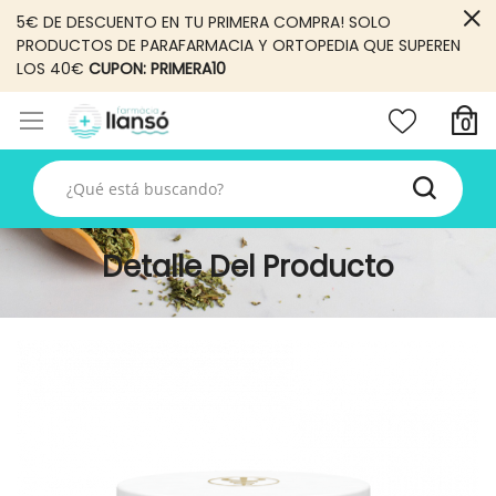
5€ DE DESCUENTO EN TU PRIMERA COMPRA! SOLO
PRODUCTOS DE PARAFARMACIA Y ORTOPEDIA QUE SUPEREN
LOS 40€
CUPON: PRIMERA10
Detalle Del Producto
Skip
to
the
end
of
the
images