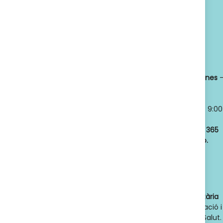
SUSCRIBETE
Política de privacidad
Titular:
OSCAR
Horario:
LLANSÓ SÁNCHEZ
Lunes a viernes
NIF:
52598966J
8:30 a 21:00
Nº de Colegiado:
Sábados y
14789
Domingos
- 9:00
Código Oficial
a 21:00
ofic. farmacia
:
Abrimos los
365
F08020159
días del año.
Actividad:
Venta
de farmacia y
parafarmacia.
Dades de contacte de l'autoritat sanitària
competent
: Direcció General d'Ordenació i
Regulació Sanitària. Departament de Salut.