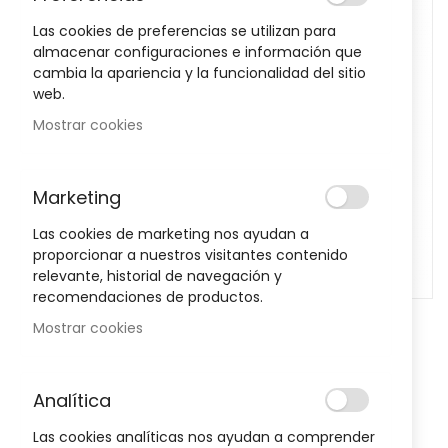
images
Las cookies de preferencias se utilizan para
gallery
almacenar configuraciones e información que
cambia la apariencia y la funcionalidad del sitio
web.
Mostrar cookies
Marketing
Las cookies de marketing nos ayudan a
proporcionar a nuestros visitantes contenido
relevante, historial de navegación y
recomendaciones de productos.
Skip
Mostrar cookies
to
Dentífrico Repair 100ml Farmacia
the
beginning
Llansó
Analítica
of
Sea el primero en dejar una reseña para este artículo
the
Las cookies analíticas nos ayudan a comprender