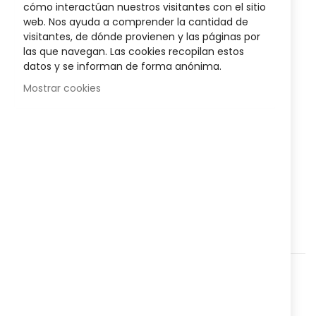
images
cómo interactúan nuestros visitantes con el sitio
gallery
5,05 €
web. Nos ayuda a comprender la cantidad de
visitantes, de dónde provienen y las páginas por
Posible descuento 3,00 €
las que navegan. Las cookies recopilan estos
datos y se informan de forma anónima.
Disponibilidad:
En stock
Mostrar cookies
Dentífrico para
dientes y encías sensibles
que ayuda a
reparar y proteger las encías enrojecidas y los dientes
débiles y sensibles.
AÑADIR AL CARRITO
Agregar a lista que quieres
Agregar para comparar
Categorías:
Higiene y salud
,
Bucal
,
Nº Referencia:
8225677