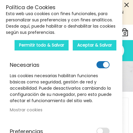
5€ DE DESCUENTO EN TU PRIMERA COMPRA! SOLO
Política de Cookies
PRODUCTOS DE PARAFARMACIA Y ORTOPEDIA QUE SUPEREN
Esta web usa cookies con fines funcionales, para
LOS 40€
CUPON: PRIMERA10
personalizar sus preferencias y con fines analíticos.
Desde aquí, puede habilitar o deshabilitar las cookies
según sus preferencias.
Permitir todo & Salvar
Aceptar & Salvar
Necesarias
Detalle Del Producto
Las cookies necesarias habilitan funciones
básicas como seguridad, gestión de red y
Inicio
Dentífrico Repair 100ml Farmacia Llansó
accesibilidad. Puede desactivarlos cambiando la
configuración de su navegador, pero esto puede
Skip
afectar el funcionamiento del sitio web.
to
Mostrar cookies
the
end
of
Preferencias
the