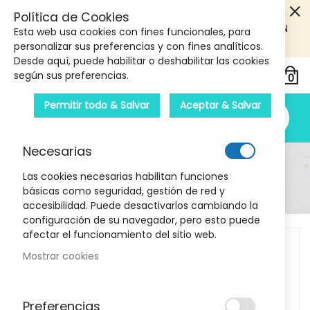
5€ DE DESCUENTO EN TU PRIMERA COMPRA! SOLO
Política de Cookies
PRODUCTOS DE PARAFARMACIA Y ORTOPEDIA QUE SUPEREN
Esta web usa cookies con fines funcionales, para
LOS 40€
CUPON: PRIMERA10
personalizar sus preferencias y con fines analíticos.
Desde aquí, puede habilitar o deshabilitar las cookies
según sus preferencias.
Permitir todo & Salvar
Aceptar & Salvar
Necesarias
Detalle Del Producto
Las cookies necesarias habilitan funciones
básicas como seguridad, gestión de red y
Inicio
Discos desmaquilladores Acofarma
accesibilidad. Puede desactivarlos cambiando la
configuración de su navegador, pero esto puede
Skip
afectar el funcionamiento del sitio web.
to
Mostrar cookies
the
end
of
Preferencias
the