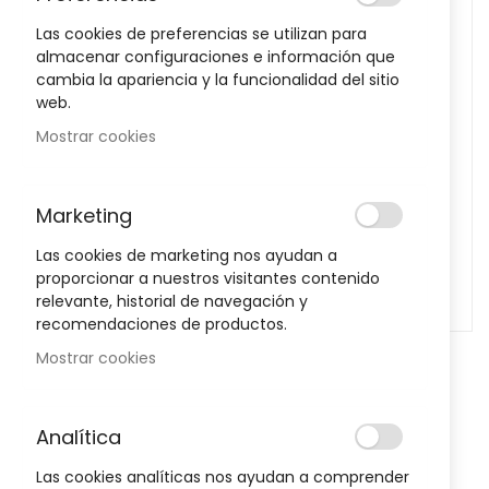
images
Las cookies de preferencias se utilizan para
gallery
almacenar configuraciones e información que
cambia la apariencia y la funcionalidad del sitio
web.
Mostrar cookies
Marketing
Las cookies de marketing nos ayudan a
proporcionar a nuestros visitantes contenido
relevante, historial de navegación y
recomendaciones de productos.
Mostrar cookies
Skip
to
the
Notificarme cuando este producto vuelva a stock
beginning
Analítica
of
Discos Desmaquilladores
Las cookies analíticas nos ayudan a comprender
the