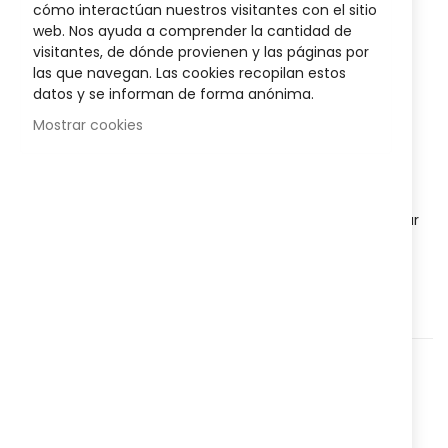
Acofarma
cómo interactúan nuestros visitantes con el sitio
images
web. Nos ayuda a comprender la cantidad de
gallery
Sea el primero en dejar una reseña para este artículo
visitantes, de dónde provienen y las páginas por
las que navegan. Las cookies recopilan estos
2,95 €
datos y se informan de forma anónima.
Mostrar cookies
Disponibilidad:
Agotado
Discos desmaquillantes que eliminan el maquillaje y las
impurezas del rostro y los ojos.
Se puede usar para limpiar
todo tipo de pieles y deja la piel sin residuos.
Agregar a lista que quieres
Agregar para comparar
Categorías:
Higiene y salud
,
Facial
,
Limpieza
,
Nº Referencia:
822164988
Compartir: