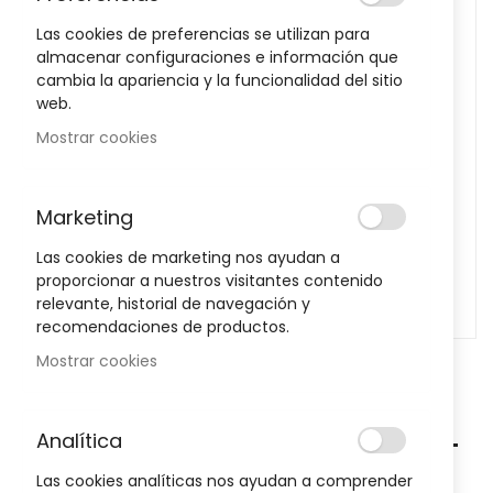
images
Las cookies de preferencias se utilizan para
gallery
almacenar configuraciones e información que
cambia la apariencia y la funcionalidad del sitio
web.
Mostrar cookies
Marketing
Las cookies de marketing nos ayudan a
proporcionar a nuestros visitantes contenido
relevante, historial de navegación y
recomendaciones de productos.
Mostrar cookies
Skip
to
-11%
the
Analítica
ISDIN Eryfotona AK-NMSC SPF100+
beginning
of
50 ML
Las cookies analíticas nos ayudan a comprender
the