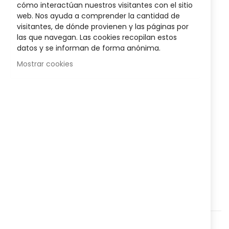
cómo interactúan nuestros visitantes con el sitio
images
1
Reseña
Agregar su reseña
web. Nos ayuda a comprender la cantidad de
Valoración:
gallery
100
100
% of
visitantes, de dónde provienen y las páginas por
24,95 €
las que navegan. Las cookies recopilan estos
27,95 €
datos y se informan de forma anónima.
Posible descuento 3,00 €
Mostrar cookies
Disponibilidad:
En stock
ISDIN Eryfotona AK- NMSC Fluid SPF100+
50ml es un
fotoprotector fluido que contribuye a la
prevención y
reparación del daño actínico
causado por el sol.
AÑADIR AL CARRITO
Agregar a lista que quieres
Agregar para comparar
Categorías:
Cosmética y Belleza
,
Facial
,
Protección