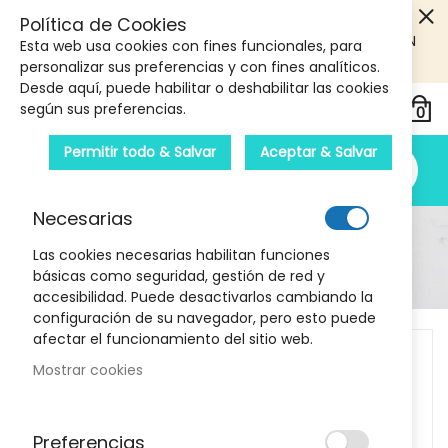
5€ DE DESCUENTO EN TU PRIMERA COMPRA! SOLO
Política de Cookies
PRODUCTOS DE PARAFARMACIA Y ORTOPEDIA QUE SUPEREN
Esta web usa cookies con fines funcionales, para
LOS 40€
CUPON: PRIMERA10
personalizar sus preferencias y con fines analíticos.
Desde aquí, puede habilitar o deshabilitar las cookies
según sus preferencias.
Permitir todo & Salvar
Aceptar & Salvar
Necesarias
Detalle Del Producto
Las cookies necesarias habilitan funciones
básicas como seguridad, gestión de red y
Inicio
ISDIN Eryfotona AK-NMSC SPF100+ 50 ML
accesibilidad. Puede desactivarlos cambiando la
configuración de su navegador, pero esto puede
Skip
afectar el funcionamiento del sitio web.
to
Mostrar cookies
the
end
of
Preferencias
the