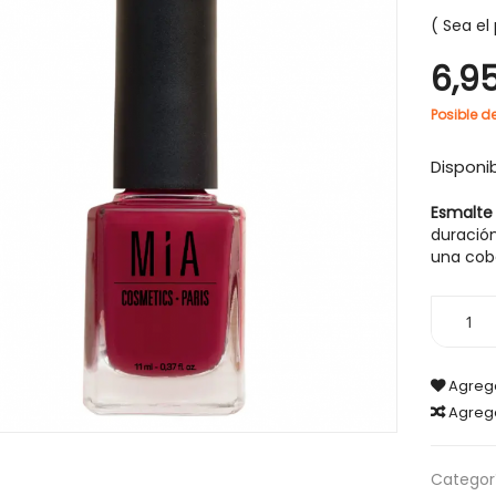
Sea el 
6,9
Posible d
-30%
Disponib
Esmalte
duración
una cob
Agrega
Agreg
IGIENE Y SALUD
CABELLO
Categorí