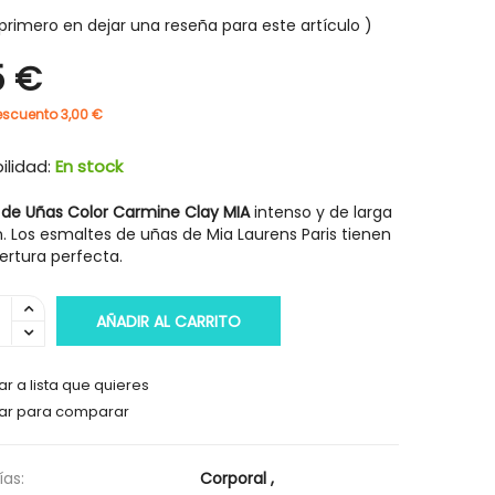
primero en dejar una reseña para este artículo
5 €
escuento 3,00 €
-30%
-30%
ilidad:
En stock
 de Uñas Color Carmine Clay MIA
intenso y de larga
.
Los esmaltes de uñas de Mia Laurens Paris tienen
ertura perfecta.
AÑADIR AL CARRITO
r a lista que quieres
ar para comparar
HIGIENE Y SALUD
HIGIENE Y SAL
as:
Corporal
,