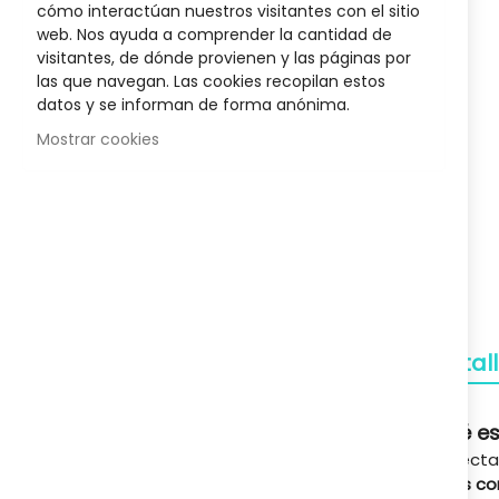
cómo interactúan nuestros visitantes con el sitio
s Liposín
Champu Dermopel 400 Ml
Crema N
the
web. Nos ayuda a comprender la cantidad de
beginnin
18,17 €
visitantes, de dónde provienen y las páginas por
of
25,95 €
las que navegan. Las cookies recopilan estos
the
datos y se informan de forma anónima.
images
gallery
Mostrar cookies
Envío Gratuito
A partir de 50€
Devoluciones
Gratuitas
Detal
Pagos Seguros
Confianza
Qué es
Especta
Soporte
uñas co