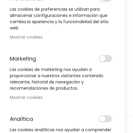
to
the
Las cookies de preferencias se utilizan para
end
almacenar configuraciones e información que
of
cambia la apariencia y la funcionalidad del sitio
Oportunidad!
the
web.
images
Mostrar cookies
gallery
-30%
-30%
Marketing
Las cookies de marketing nos ayudan a
proporcionar a nuestros visitantes contenido
relevante, historial de navegación y
recomendaciones de productos.
Mostrar cookies
Analítica
Skip
D
HIGIENE Y SALUD
H
Las cookies analíticas nos ayudan a comprender
to