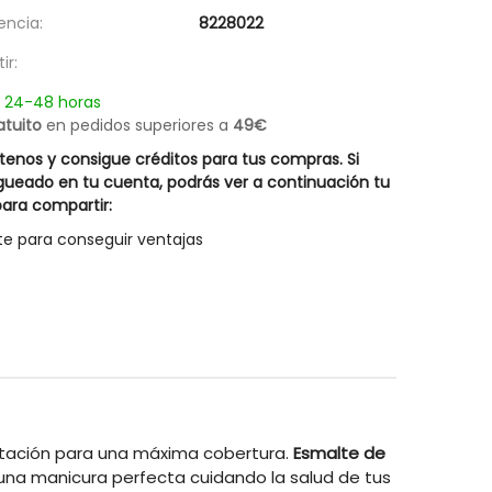
Champú Cabellos Blancos Silver Hair
Champú Equiderm 
encia:
8228022
14,67 €
19,57 €
Rueber
ir:
20,95 €
27,95 €
n 24-48 horas
atuito
en pedidos superiores a
49€
enos y consigue créditos para tus compras. Si
gueado en tu cuenta, podrás ver a continuación tu
ara compartir:
te para conseguir ventajas
entación para una máxima cobertura.
Esmalte de
una manicura perfecta cuidando la salud de tus