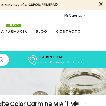
SUPEREN LOS 40€
CUPON: PRIMERA10
Mi Cuenta
LA FARMACIA
BLOG
CONTACTO
+34 937611904
Lunes - Domingo: 8:30 - 21:00
lte Color Carmine MIA 11 Ml