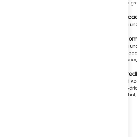
A tu servicio
uñas gra
Indica
Para u
Recom
Para una
de cada 
anterior
Ingred
Butyl Ac
Anhydrid
Alcohol,