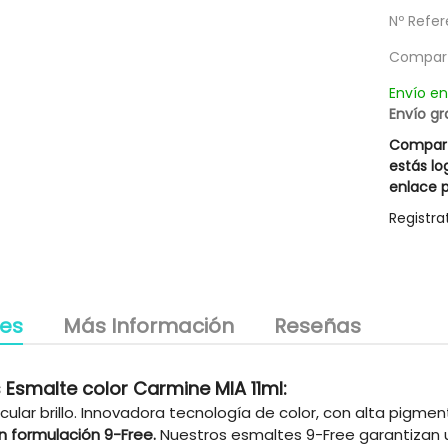
utrient Mask Rueber
Mascarilla Excesive Innovative
Nº Refer
g
13,27 €
15,37 €
Compart
18,95 €
21,95 €
Envío e
Envío gr
Compart
estás lo
enlace p
Registra
les
Más Información
Reseñas
 Esmalte color Carmine MIA 11ml:
cular brillo. Innovadora tecnología de color, con alta pigm
n formulación 9-Free.
Nuestros esmaltes 9-Free garantizan 