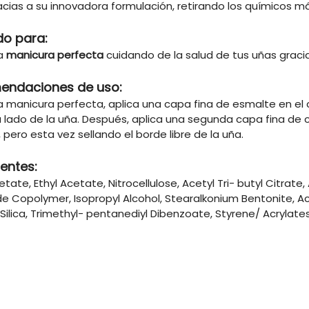
cias a su innovadora formulación, retirando los químicos más
do para:
na
manicura perfecta
cuidando de la salud de tus uñas graci
endaciones de uso:
 manicura perfecta, aplica una capa fina de esmalte en el 
lado de la uña. Después, aplica una segunda capa fina de co
, pero esta vez sellando el borde libre de la uña.
ientes:
etate, Ethyl Acetate, Nitrocellulose, Acetyl Tri- butyl Citrate,
e Copolymer, Isopropyl Alcohol, Stearalkonium Bentonite, Ac
 Silica, Trimethyl- pentanediyl Dibenzoate, Styrene/ Acryla