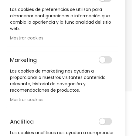
images
Las cookies de preferencias se utilizan para
gallery
almacenar configuraciones e información que
cambia la apariencia y la funcionalidad del sitio
web.
Mostrar cookies
Marketing
Las cookies de marketing nos ayudan a
proporcionar a nuestros visitantes contenido
relevante, historial de navegación y
recomendaciones de productos.
Mostrar cookies
Skip
to
Esmalte Kids Ciervo MIA 5 Ml
the
beginning
Analítica
1
Reseña
Agregar su reseña
Valoración:
100
100
of
% of
the
Las cookies analíticas nos ayudan a comprender