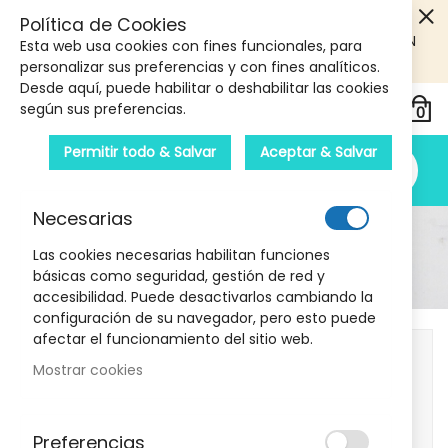
5€ DE DESCUENTO EN TU PRIMERA COMPRA! SOLO
Política de Cookies
PRODUCTOS DE PARAFARMACIA Y ORTOPEDIA QUE SUPEREN
Esta web usa cookies con fines funcionales, para
LOS 40€
CUPON: PRIMERA10
personalizar sus preferencias y con fines analíticos.
Desde aquí, puede habilitar o deshabilitar las cookies
según sus preferencias.
Permitir todo & Salvar
Aceptar & Salvar
Necesarias
Detalle Del Producto
Las cookies necesarias habilitan funciones
básicas como seguridad, gestión de red y
Inicio
Esmalte Kids Ciervo MIA 5 ml
accesibilidad. Puede desactivarlos cambiando la
configuración de su navegador, pero esto puede
Skip
afectar el funcionamiento del sitio web.
to
Mostrar cookies
the
end
of
Preferencias
the