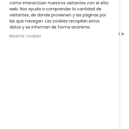
5,95 €
images
cómo interactúan nuestros visitantes con el sitio
gallery
Posible descuento 3,00 €
web. Nos ayuda a comprender la cantidad de
visitantes, de dónde provienen y las páginas por
las que navegan. Las cookies recopilan estos
Disponibilidad:
En stock
datos y se informan de forma anónima.
Fórmula ideal para que los niños puedan divertirse y jugar a
Mostrar cookies
maquillarse cuidando la salud de sus uñas.
Fórmula en
base agua,
se retira fácilmente con agua y jabón.
AÑADIR AL CARRITO
Agregar a lista que quieres
Agregar para comparar
Categorías:
Infantil
,
Nº Referencia:
8228074
Compartir: