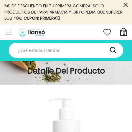
5€ DE DESCUENTO EN TU PRIMERA COMPRA! SOLO
PRODUCTOS DE PARAFARMACIA Y ORTOPEDIA QUE SUPEREN
LOS 40€
CUPON: PRIMERA10
Detalle Del Producto
Skip
to
the
end
of
the
images