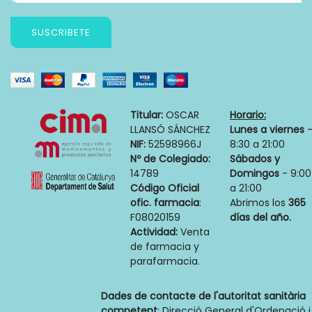
SUSCRIBETE
Titular:
OSCAR
Horario:
LLANSÓ SÁNCHEZ
Lunes a viernes
NIF:
52598966J
8:30 a 21:00
Nº de Colegiado:
Sábados y
14789
Domingos
- 9:00
Código Oficial
a 21:00
ofic. farmacia
:
Abrimos los
365
F08020159
días del año.
Actividad:
Venta
de farmacia y
parafarmacia.
Dades de contacte de l'autoritat sanitària
competent
: Direcció General d'Ordenació i