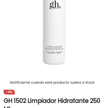
gallery
Skip
to
the
Notificarme cuando este producto vuelva a stock
beginning
of
-9%
the
GH 1502 Limpiador Hidratante 250
images
gallery