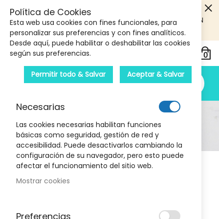
5€ DE DESCUENTO EN TU PRIMERA COMPRA! SOLO
Política de Cookies
PRODUCTOS DE PARAFARMACIA Y ORTOPEDIA QUE SUPEREN
Esta web usa cookies con fines funcionales, para
LOS 40€
CUPON: PRIMERA10
personalizar sus preferencias y con fines analíticos.
Desde aquí, puede habilitar o deshabilitar las cookies
según sus preferencias.
Permitir todo & Salvar
Aceptar & Salvar
Necesarias
Higiene Y Salud
Las cookies necesarias habilitan funciones
básicas como seguridad, gestión de red y
Inicio
Higiene y salud
accesibilidad. Puede desactivarlos cambiando la
configuración de su navegador, pero esto puede
afectar el funcionamiento del sitio web.
Mostrar cookies
Subcategorías Destacadas
Preferencias