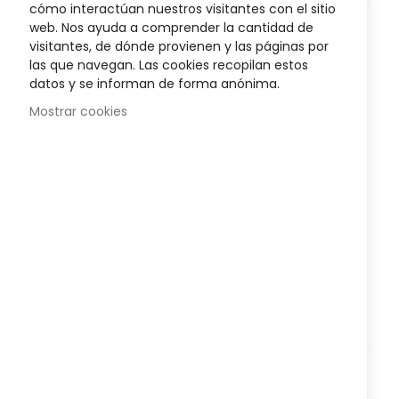
cómo interactúan nuestros visitantes con el sitio
web. Nos ayuda a comprender la cantidad de
visitantes, de dónde provienen y las páginas por
las que navegan. Las cookies recopilan estos
datos y se informan de forma anónima.
Mostrar cookies
Corporal