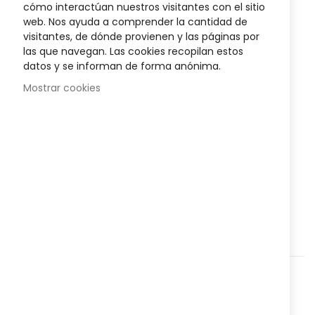
cómo interactúan nuestros visitantes con el sitio
images
web. Nos ayuda a comprender la cantidad de
gallery
14,95 €
visitantes, de dónde provienen y las páginas por
Posible descuento 3,00 €
las que navegan. Las cookies recopilan estos
datos y se informan de forma anónima.
Disponibilidad:
En stock
Mostrar cookies
Labial cremoso con efecto mate y alta durabilidad
,
elaborado a base de manteca de karité y monoi que
favorecen el aspecto saludable y suave de los labios.
AÑADIR AL CARRITO
Agregar a lista que quieres
Agregar para comparar
Categorías:
Cosmética y Belleza
,
Labios
,
Nº Referencia:
82288505