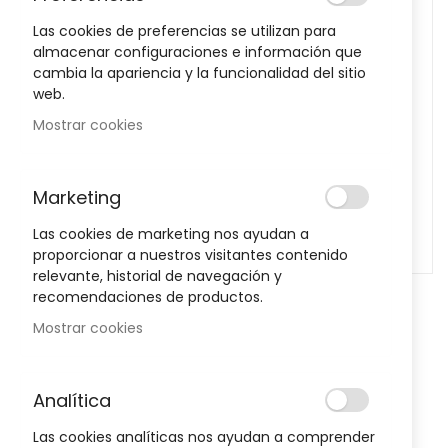
images
Las cookies de preferencias se utilizan para
gallery
almacenar configuraciones e información que
cambia la apariencia y la funcionalidad del sitio
web.
Mostrar cookies
Marketing
Las cookies de marketing nos ayudan a
proporcionar a nuestros visitantes contenido
relevante, historial de navegación y
recomendaciones de productos.
Mostrar cookies
Skip
to
Labial Mate Color Grape Glow 4G
the
beginning
Analítica
MIA
of
Sea el primero en dejar una reseña para este artículo
Las cookies analíticas nos ayudan a comprender
the