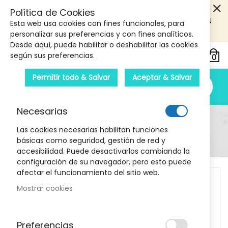
5€ DE DESCUENTO EN TU PRIMERA COMPRA! SOLO
Política de Cookies
PRODUCTOS DE PARAFARMACIA Y ORTOPEDIA QUE SUPEREN
Esta web usa cookies con fines funcionales, para
LOS 40€
CUPON: PRIMERA10
personalizar sus preferencias y con fines analíticos.
Desde aquí, puede habilitar o deshabilitar las cookies
según sus preferencias.
Permitir todo & Salvar
Aceptar & Salvar
Necesarias
Detalle Del Producto
Las cookies necesarias habilitan funciones
básicas como seguridad, gestión de red y
Inicio
Labial Mate Color Grape Glow 4G MIA
accesibilidad. Puede desactivarlos cambiando la
configuración de su navegador, pero esto puede
Skip
afectar el funcionamiento del sitio web.
to
Mostrar cookies
the
end
of
Preferencias
the