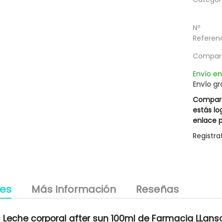
llos Blancos Silver Hair
Champú Descamaciones Liposín
14,67 €
18,17 €
Rueber
Rueber
g
Nº
le descuento 3,00 €
Posible descuento 3,00 €
Referenc
20,95 €
25,95 €
Compart
Envío e
Envío gr
Compart
estás lo
enlace p
Registra
les
Más Información
Reseñas
 Leche corporal after sun 100ml de Farmacia LLanso