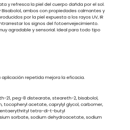
ta y refresca la piel del cuerpo dañda por el sol.
 y Bisabolol, ambos con propiedades calmantes y
roducidos por la piel expuesta a los rayos UV, IR
ntrarrestar los signos del fotoenvejecimiento.
muy agradable y sensorial. Ideal para todo tipo
aplicación repetida mejora la eficacia.
eth-21, peg-8 distearate, steareth-2, bisabolol,
in, tocopheryl acetate, caprylyl glycol, carbomer,
ntaerythrityl tetra-di-t-butyl
ssium sorbate, sodium dehydroacetate, sodium