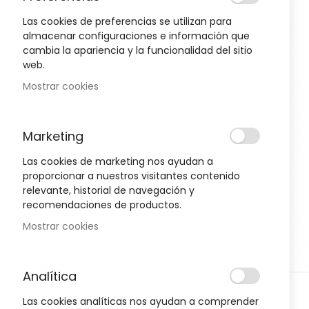
to
the
Las cookies de preferencias se utilizan para
end
almacenar configuraciones e información que
of
cambia la apariencia y la funcionalidad del sitio
Oportunidad!
the
web.
images
Mostrar cookies
gallery
-30%
-30%
Marketing
Las cookies de marketing nos ayudan a
proporcionar a nuestros visitantes contenido
relevante, historial de navegación y
recomendaciones de productos.
Mostrar cookies
Analítica
Skip
D
HIGIENE Y SALUD
H
Las cookies analíticas nos ayudan a comprender
to