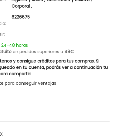
Champú Caspa Grasa Lipoacid Rueber
Hair Energy Innovativ
Corporal
,
18,17 €
31,47 €
8226675
Posible descuento 
25,95 €
ia:
44,95 €
ir:
n 24-48 horas
atuito
en pedidos superiores a
49€
enos y consigue créditos para tus compras. Si
gueado en tu cuenta, podrás ver a continuación tu
ara compartir:
te para conseguir ventajas
: