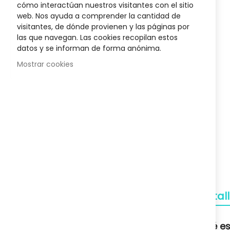
cómo interactúan nuestros visitantes con el sitio
400 Ml
Biotyne Innovative Rueber
Champú Cabe
the
web. Nos ayuda a comprender la cantidad de
34,27 €
beginnin
visitantes, de dónde provienen y las páginas por
of
Posible descuento 3,00 €
Posib
las que navegan. Las cookies recopilan estos
48,95 €
the
datos y se informan de forma anónima.
images
gallery
Mostrar cookies
Envío Gratuito
A partir de 50€
Devoluciones
Gratuitas
Pagos Seguros
Confianza
Detal
Soporte
Qué es