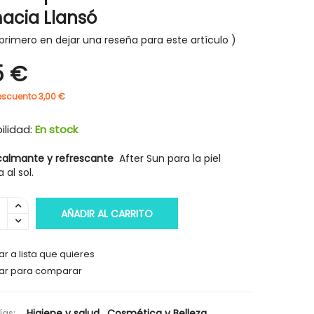
acia Llansó
primero en dejar una reseña para este artículo
5 €
-30%
-30%
escuento 3,00 €
ilidad:
En stock
almante y refrescante
After Sun para la piel
 al sol.
AÑADIR AL CARRITO
r a lista que quieres
ar para comparar
HIGIENE Y SALUD
HIGIENE Y SAL
as:
Higiene y salud
,
Cosmética y Belleza
,