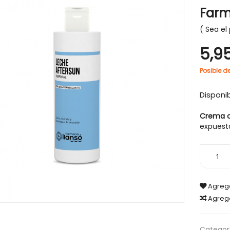
Farm
Sea el 
5,9
-30%
Posible d
Disponib
Crema c
expuesta
Agrega
Agreg
IGIENE Y SALUD
HIGIENE Y SALUD
Categorí