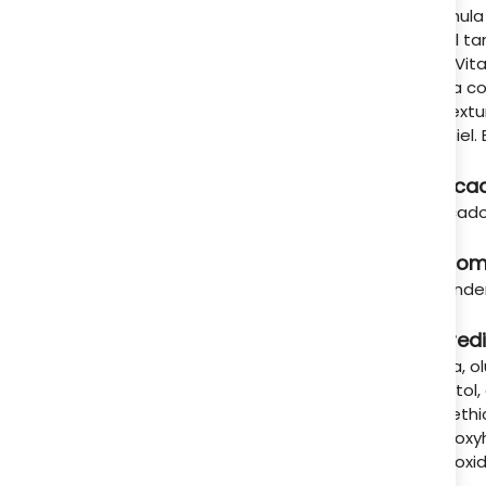
A tu servicio
Fórmula 
Ideal t
con Vita
y a la c
La textu
de piel.
Indica
Indicado
Recom
​Extend
Ingred
Aqua, ol
inositol
dimethic
hydroxy
hydroxid