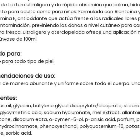
de textura ultraligera y de rápida absorción que calma, hidra
anto para adulto como para niños. Formulada con Alantoína
mina E, antioxidante que actúa frente a los radicales libres p
ontaminación, previniendo los daños a nivel cutáneo para co
ra fresca, ultraligera y aterciopelada ofrece una aplicación 
 Envase de 100ml.
do para:
 para todo tipo de piel.
endaciones de uso:
er de manera abunante y uniforme sobre todo el cuerpo. Una 
ientes:
us oil, glycerin, butylene glycol dicaprylate/dicaprate, stear
, glycyrrhetinic acid, sodium hyaluronate, mel extract, allanto
one, disodium edta, o-cymen-5-ol, p-anisic acid, parfum, pe
hydrocinnamate, phenoxyethanol, polyquaternium-10, pota
e, sorbic acid.