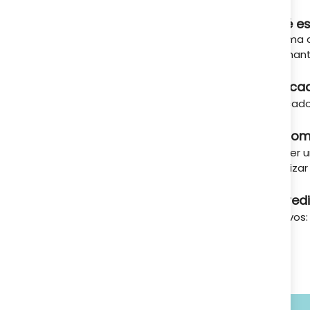
A tu servicio
Qué es
Crema de
calmant
Indica
Indicad
Recom
Coger u
Realizar
Ingred
Activos: