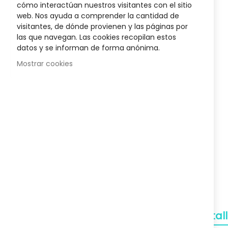
cómo interactúan nuestros visitantes con el sitio
400 Ml
Biotyne Innovative Rueber
Champú Cabe
the
web. Nos ayuda a comprender la cantidad de
34,27 €
beginnin
visitantes, de dónde provienen y las páginas por
of
48,95 €
las que navegan. Las cookies recopilan estos
the
datos y se informan de forma anónima.
images
gallery
Mostrar cookies
Envío Gratuito
A partir de 50€
Devoluciones
Gratuitas
Pagos Seguros
Confianza
Soporte
Detal