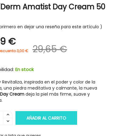
iDerm Amatist Day Cream 50
primero en dejar una reseña para este artículo
49 €
-30%
-30%
29,65 €
escuento 3,00 €
ilidad:
En stock
 Revitaliza, inspirada en el poder y color de la
, una piedra meditativa y calmante, la nueva
 Day Cream
deja la piel más firme, suave y
a.
AÑADIR AL CARRITO
HIGIENE Y SALUD
HIGIENE Y SAL
r a lista que quieres