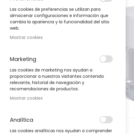
to
the
Las cookies de preferencias se utilizan para
end
almacenar configuraciones e información que
of
cambia la apariencia y la funcionalidad del sitio
Oportunidad!
the
web.
images
Mostrar cookies
gallery
-30%
-30%
Marketing
Las cookies de marketing nos ayudan a
proporcionar a nuestros visitantes contenido
relevante, historial de navegación y
recomendaciones de productos.
Mostrar cookies
Analítica
Skip
D
HIGIENE Y SALUD
H
Las cookies analíticas nos ayudan a comprender
to