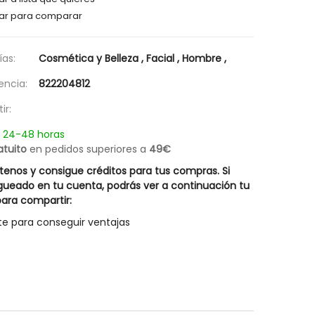
Champú Caspa Grasa Lipoacid Rueber
Hair Energy Innovativ
ar para comparar
18,17 €
31,47 €
25,95 €
44,95 €
as:
Cosmética y Belleza
,
Facial
,
Hombre
,
encia:
822204812
ir:
n 24-48 horas
atuito
en pedidos superiores a
49€
enos y consigue créditos para tus compras. Si
gueado en tu cuenta, podrás ver a continuación tu
ara compartir:
te para conseguir ventajas