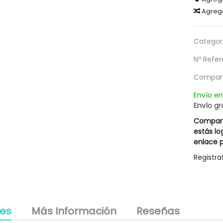
llos Blancos Silver Hair
Champú Descamaciones Liposín
Agreg
14,67 €
18,17 €
Rueber
Rueber
g
20,95 €
25,95 €
Categorí
Nº Refer
Compart
Envío e
Envío gr
Compart
estás lo
enlace p
Registra
les
Más Información
Reseñas