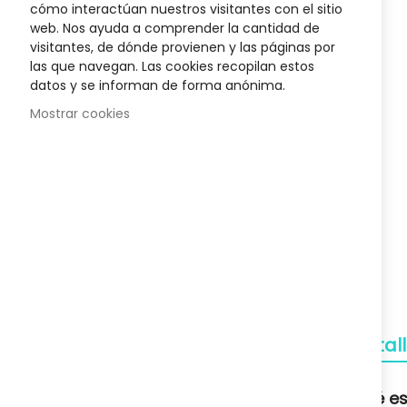
cómo interactúan nuestros visitantes con el sitio
s Liposín
Champu Dermopel 400 Ml
Crema N
the
web. Nos ayuda a comprender la cantidad de
18,17 €
beginnin
visitantes, de dónde provienen y las páginas por
of
25,95 €
las que navegan. Las cookies recopilan estos
the
datos y se informan de forma anónima.
images
Mostrar cookies
gallery
Envío Gratuito
A partir de 50€
Devoluciones
Gratuitas
Pagos Seguros
Confianza
Detal
Soporte
Qué es