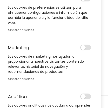
to
the
Las cookies de preferencias se utilizan para
end
almacenar configuraciones e información que
of
cambia la apariencia y la funcionalidad del sitio
Oportunidad!
the
web.
images
Mostrar cookies
gallery
-30%
-30%
Marketing
Las cookies de marketing nos ayudan a
proporcionar a nuestros visitantes contenido
relevante, historial de navegación y
recomendaciones de productos.
Mostrar cookies
Analítica
Skip
D
HIGIENE Y SALUD
H
Las cookies analíticas nos ayudan a comprender
to