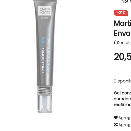
Noti
-21%
Mart
Enva
-30%
Sea el 
20,
Disponib
Gel con
durader
reafirma
Agrega
Agreg
IGIENE Y SALUD
CABELLO