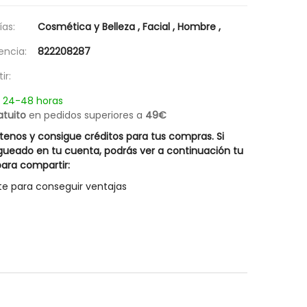
Champú Cabellos Blancos Silver Hair
Champú Equiderm 
14,67 €
19,57 €
Rueber
as:
Cosmética y Belleza
,
Facial
,
Hombre
,
20,95 €
27,95 €
encia:
822208287
ir:
n 24-48 horas
atuito
en pedidos superiores a
49€
enos y consigue créditos para tus compras. Si
gueado en tu cuenta, podrás ver a continuación tu
ara compartir:
te para conseguir ventajas