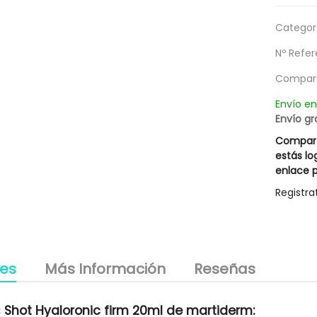
utrient Mask Rueber
Mascarilla Excesive Innovative
13,27 €
15,37 €
Categorí
g
18,95 €
21,95 €
Nº Refer
Compart
Envío e
Envío gr
Compart
estás lo
enlace p
Registra
les
Más Información
Reseñas
 Shot Hyaloronic firm 20ml de martiderm: