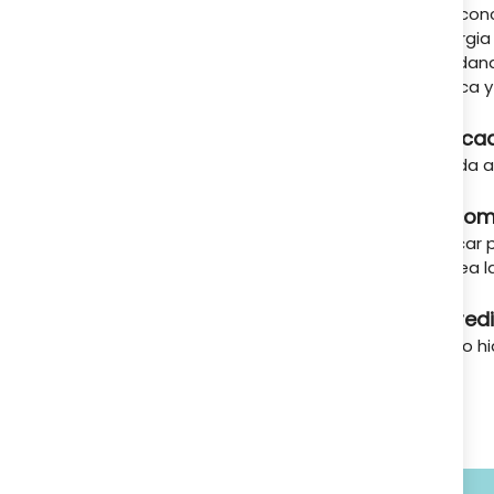
A tu servicio
Gel con
sinergia
ayudando
fresca y
Indica
Ayuda a 
Recom
Aplicar
desea la
Ingred
Ácido hi