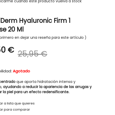
ficarme cuando este producto vuelva a stock
iDerm Hyaluronic Firm 1
se 20 Ml
-30%
-30%
primero en dejar una reseña para este artículo
50 €
25,95 €
ilidad:
Agotado
centrado
que aporta hidratación intensa y
a,
ayudando a reducir la apariencia de las arrugas y
r la piel para un efecto redensificante.
r a lista que quieres
ar para comparar
HIGIENE Y SALUD
HIGIENE Y SAL