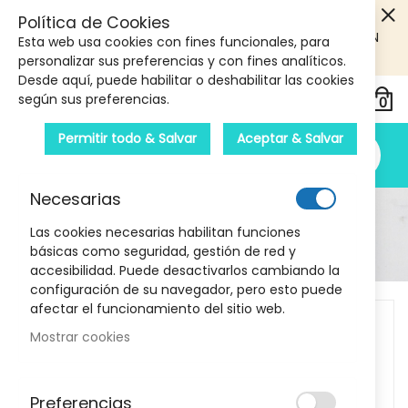
5€ DE DESCUENTO EN TU PRIMERA COMPRA! SOLO
Política de Cookies
PRODUCTOS DE PARAFARMACIA Y ORTOPEDIA QUE SUPEREN
Esta web usa cookies con fines funcionales, para
LOS 40€
CUPON: PRIMERA10
personalizar sus preferencias y con fines analíticos.
Desde aquí, puede habilitar o deshabilitar las cookies
según sus preferencias.
Permitir todo & Salvar
Aceptar & Salvar
Necesarias
Detalle Del Producto
Las cookies necesarias habilitan funciones
básicas como seguridad, gestión de red y
Inicio
MartiDerm Pigment Zero Mask 30 ml
accesibilidad. Puede desactivarlos cambiando la
configuración de su navegador, pero esto puede
Skip
afectar el funcionamiento del sitio web.
to
Mostrar cookies
the
end
of
Preferencias
the