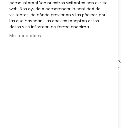
the
cómo interactúan nuestros visitantes con el sitio
Ml
images
web. Nos ayuda a comprender la cantidad de
gallery
visitantes, de dónde provienen y las páginas por
Sea el primero en dejar una reseña para este artículo
las que navegan. Las cookies recopilan estos
datos y se informan de forma anónima.
32,95 €
Mostrar cookies
Disponibilidad:
Agotado
Mascarilla oclusiva
, con efecto despigmentante intensivo,
formulada con una elevada concentración de activos de
primera generación, que reduce y previene eficazmente
las manchas.
Agregar a lista que quieres
Agregar para comparar
Categorías:
Facial
,
Hombre
,
Limpieza
,
Nº Referencia:
822269469