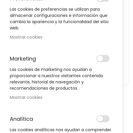
images
Las cookies de preferencias se utilizan para
gallery
almacenar configuraciones e información que
cambia la apariencia y la funcionalidad del sitio
web.
Mostrar cookies
Marketing
Las cookies de marketing nos ayudan a
proporcionar a nuestros visitantes contenido
relevante, historial de navegación y
recomendaciones de productos.
Mostrar cookies
Skip
to
the
Notificarme cuando este producto vuelva a stock
Analítica
beginning
of
MartiDerm Pigment Zero Mask 30
Las cookies analíticas nos ayudan a comprender