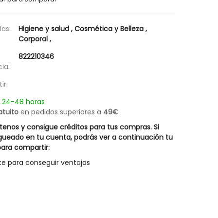
Champú Caspa Grasa Lipoacid Rueber
Hair Energy Innovativ
18,17 €
31,47 €
as:
Higiene y salud
,
Cosmética y Belleza
,
Posible descuento 
25,95 €
44,95 €
Corporal
,
822210346
ia:
ir:
n 24-48 horas
atuito
en pedidos superiores a
49€
enos y consigue créditos para tus compras. Si
gueado en tu cuenta, podrás ver a continuación tu
ara compartir:
te para conseguir ventajas