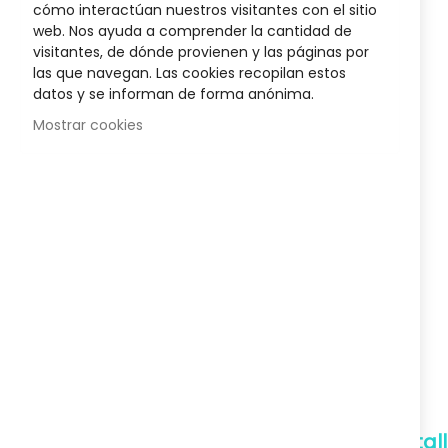
cómo interactúan nuestros visitantes con el sitio
400 Ml
Biotyne Innovative Rueber
Champú Cabe
the
web. Nos ayuda a comprender la cantidad de
34,27 €
beginnin
visitantes, de dónde provienen y las páginas por
of
Posible descuento 3,00 €
Posib
las que navegan. Las cookies recopilan estos
48,95 €
the
datos y se informan de forma anónima.
images
gallery
Mostrar cookies
Envío Gratuito
A partir de 50€
Devoluciones
Gratuitas
Pagos Seguros
Confianza
Soporte
Detal