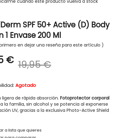
ficarme cuando este producto vuelva a stock
iDerm SPF 50+ Active (D) Body
n 1 Envase 200 Ml
-30%
-30%
primero en dejar una reseña para este artículo
95 €
19,95 €
ilidad:
Agotado
 ligera de rápida absorción.
Fotoprotector corporal
a la familia, sin alcohol y se potencia al exponerse
iación UV, gracias a la exclusiva Photo-Active Shield
r a lista que quieres
HIGIENE Y SALUD
HIGIENE Y SAL
ar para comparar