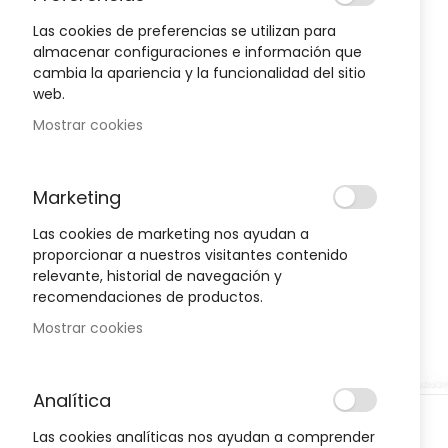
to
the
Las cookies de preferencias se utilizan para
end
almacenar configuraciones e información que
of
cambia la apariencia y la funcionalidad del sitio
Oportunidad!
the
web.
images
Mostrar cookies
gallery
-30%
-30%
Marketing
Las cookies de marketing nos ayudan a
proporcionar a nuestros visitantes contenido
relevante, historial de navegación y
recomendaciones de productos.
Mostrar cookies
Analítica
Skip
D
HIGIENE Y SALUD
H
Las cookies analíticas nos ayudan a comprender
to