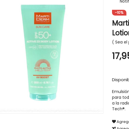
Noti
-10%
Mart
Lotio
-30%
Sea el 
17,
Disponib
Emulsión
para tod
a la rad
Tech®.
Agrega
IGIENE Y SALUD
HIGIENE Y SALUD
Agreg