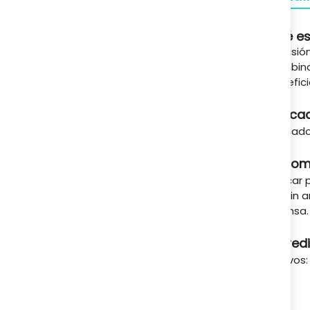
A tu servicio
Qué es
Emulsión
combinac
Benefici
Indica
Indicado
Recom
Aplicar 
30min an
intensa.
Ingred
Activos: