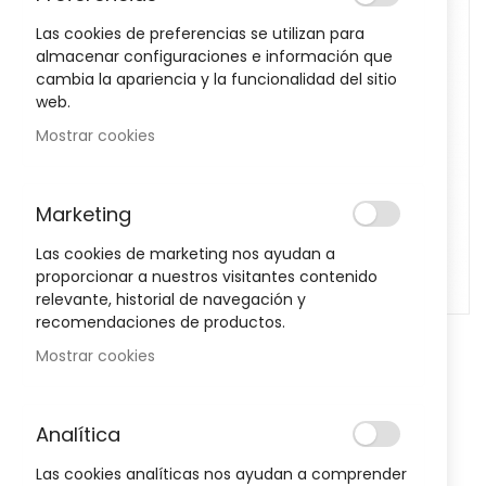
images
Las cookies de preferencias se utilizan para
gallery
almacenar configuraciones e información que
cambia la apariencia y la funcionalidad del sitio
web.
Mostrar cookies
Marketing
Las cookies de marketing nos ayudan a
proporcionar a nuestros visitantes contenido
relevante, historial de navegación y
recomendaciones de productos.
Skip
Mostrar cookies
to
Pastillas Oralflu 20 Comprimidos
the
beginning
1
Reseña
Agregar su reseña
Valoración:
Analítica
100
100
of
% of
the
8,50 €
Las cookies analíticas nos ayudan a comprender
images