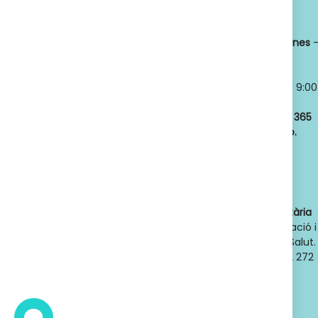
Titular:
OSCAR
Horario:
LLANSÓ SÁNCHEZ
Lunes a viernes
NIF:
52598966J
8:30 a 21:00
Nº de Colegiado:
Sábados y
14789
Domingos
- 9:00
Código Oficial
a 21:00
ofic. farmacia
:
Abrimos los
365
F08020159
días del año.
Actividad:
Venta
de farmacia y
parafarmacia.
Dades de contacte de l'autoritat sanitària
competent
: Direcció General d'Ordenació i
Regulació Sanitària. Departament de Salut.
Generalitat de Catalunya. Telèfon 932 272
900. Adreça electrònica:
dgors.salut@gencat.cat