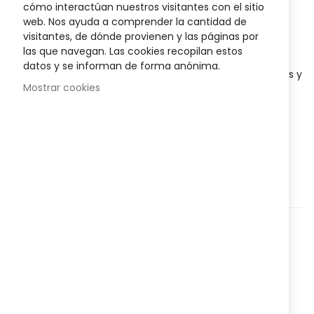
cómo interactúan nuestros visitantes con el sitio
gallery
Posible descuento 3,00 €
web. Nos ayuda a comprender la cantidad de
visitantes, de dónde provienen y las páginas por
Disponibilidad:
En stock
las que navegan. Las cookies recopilan estos
datos y se informan de forma anónima.
Pastillas masticables para irritación de garganta,
faringitis y
Mostrar cookies
amigdalitis.
AÑADIR AL CARRITO
Agregar a lista que quieres
Agregar para comparar
Categorías:
Nutrición
,
Higiene y salud
,
Complementos
Alimenticios
,
Nº
82294
Referencia:
Compartir: