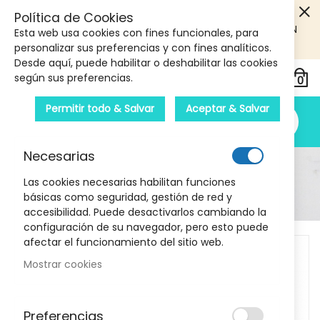
5€ DE DESCUENTO EN TU PRIMERA COMPRA! SOLO
Política de Cookies
PRODUCTOS DE PARAFARMACIA Y ORTOPEDIA QUE SUPEREN
Esta web usa cookies con fines funcionales, para
LOS 40€
CUPON: PRIMERA10
personalizar sus preferencias y con fines analíticos.
Desde aquí, puede habilitar o deshabilitar las cookies
según sus preferencias.
Permitir todo & Salvar
Aceptar & Salvar
Necesarias
Detalle Del Producto
Las cookies necesarias habilitan funciones
básicas como seguridad, gestión de red y
Inicio
Pastillas Oralflu 20 comprimidos
accesibilidad. Puede desactivarlos cambiando la
configuración de su navegador, pero esto puede
Skip
afectar el funcionamiento del sitio web.
to
Mostrar cookies
the
end
of
Preferencias
the