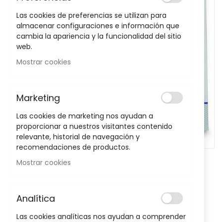
images
Las cookies de preferencias se utilizan para
gallery
almacenar configuraciones e información que
cambia la apariencia y la funcionalidad del sitio
web.
Mostrar cookies
Marketing
Las cookies de marketing nos ayudan a
proporcionar a nuestros visitantes contenido
relevante, historial de navegación y
recomendaciones de productos.
Mostrar cookies
Skip
to
Pera Enema Artsana Con Cánula
the
beginning
Nº12
Analítica
of
Sea el primero en dejar una reseña para este artículo
the
Las cookies analíticas nos ayudan a comprender