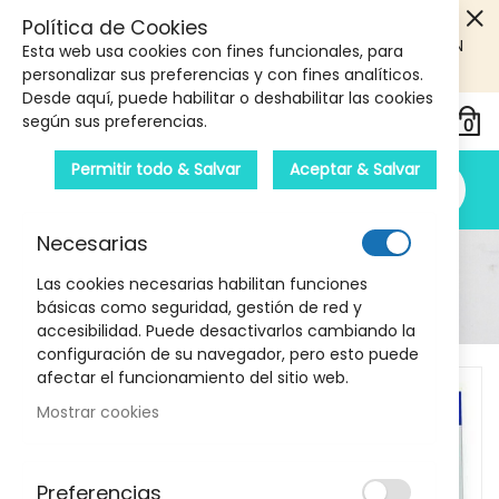
5€ DE DESCUENTO EN TU PRIMERA COMPRA! SOLO
Política de Cookies
PRODUCTOS DE PARAFARMACIA Y ORTOPEDIA QUE SUPEREN
Esta web usa cookies con fines funcionales, para
LOS 40€
CUPON: PRIMERA10
personalizar sus preferencias y con fines analíticos.
Desde aquí, puede habilitar o deshabilitar las cookies
según sus preferencias.
Permitir todo & Salvar
Aceptar & Salvar
Necesarias
Detalle Del Producto
Las cookies necesarias habilitan funciones
básicas como seguridad, gestión de red y
Inicio
Pera enema Artsana con cánula nº12
accesibilidad. Puede desactivarlos cambiando la
configuración de su navegador, pero esto puede
Skip
afectar el funcionamiento del sitio web.
to
Mostrar cookies
the
end
of
Preferencias
the