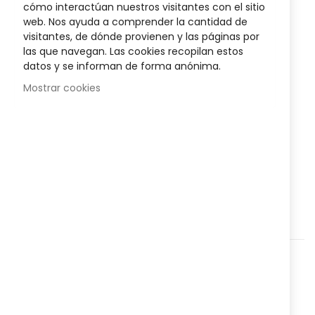
images
cómo interactúan nuestros visitantes con el sitio
gallery
6,95 €
web. Nos ayuda a comprender la cantidad de
visitantes, de dónde provienen y las páginas por
Posible descuento 3,00 €
las que navegan. Las cookies recopilan estos
datos y se informan de forma anónima.
Disponibilidad:
En stock
Mostrar cookies
Dispositivo médico ideal para
líquidos de
administrar
manera precisa y controlada.
AÑADIR AL CARRITO
Agregar a lista que quieres
Agregar para comparar
Categorías:
Higiene y salud
,
Corporal
,
Nº Referencia:
822191155
Compartir: