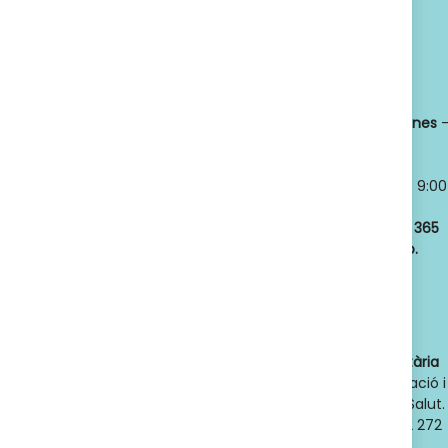
Política de privacidad
Titular:
OSCAR
Horario:
LLANSÓ SÁNCHEZ
Lunes a viernes
NIF:
52598966J
8:30 a 21:00
Nº de Colegiado:
Sábados y
14789
Domingos
- 9:00
Código Oficial
a 21:00
ofic. farmacia
:
Abrimos los
365
F08020159
días del año.
Actividad:
Venta
de farmacia y
parafarmacia.
Dades de contacte de l'autoritat sanitària
competent
: Direcció General d'Ordenació i
Regulació Sanitària. Departament de Salut.
Generalitat de Catalunya. Telèfon 932 272
900. Adreça electrònica: