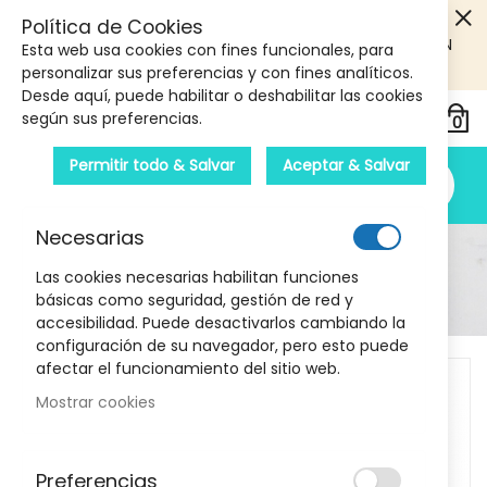
5€ DE DESCUENTO EN TU PRIMERA COMPRA! SOLO
Política de Cookies
PRODUCTOS DE PARAFARMACIA Y ORTOPEDIA QUE SUPEREN
Esta web usa cookies con fines funcionales, para
LOS 40€
CUPON: PRIMERA10
personalizar sus preferencias y con fines analíticos.
Desde aquí, puede habilitar o deshabilitar las cookies
según sus preferencias.
Permitir todo & Salvar
Aceptar & Salvar
Necesarias
Detalle Del Producto
Las cookies necesarias habilitan funciones
básicas como seguridad, gestión de red y
Inicio
Plantago Regula 20 sobres
accesibilidad. Puede desactivarlos cambiando la
configuración de su navegador, pero esto puede
Skip
afectar el funcionamiento del sitio web.
to
Mostrar cookies
the
end
of
Preferencias
the