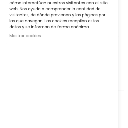
9,20 €
cómo interactúan nuestros visitantes con el sitio
images
web. Nos ayuda a comprender la cantidad de
gallery
Posible descuento 3,00 €
visitantes, de dónde provienen y las páginas por
las que navegan. Las cookies recopilan estos
Disponibilidad:
En stock
datos y se informan de forma anónima.
Mostrar cookies
Complemento nutricional a base de Plantago Ovata que
regula el tránsito intestinal.
AÑADIR AL CARRITO
Agregar a lista que quieres
Agregar para comparar
Categorías:
Nutrición
,
Fitoterapia
,
Complementos
Alimenticios
,
Nº
8222030
Referencia: