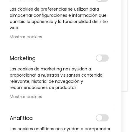
images
Las cookies de preferencias se utilizan para
gallery
almacenar configuraciones e información que
cambia la apariencia y la funcionalidad del sitio
web.
Mostrar cookies
Marketing
Las cookies de marketing nos ayudan a
proporcionar a nuestros visitantes contenido
relevante, historial de navegación y
recomendaciones de productos.
Mostrar cookies
Skip
to
Plantago Regula 20 Sobres
the
Analítica
beginning
Sea el primero en dejar una reseña para este artículo
of
Las cookies analíticas nos ayudan a comprender
the