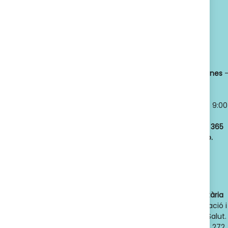
SUSCRIBETE
Política de privacidad
Titular:
OSCAR
Horario:
LLANSÓ SÁNCHEZ
Lunes a viernes
NIF:
52598966J
8:30 a 21:00
Nº de Colegiado:
Sábados y
14789
Domingos
- 9:00
Código Oficial
a 21:00
ofic. farmacia
:
Abrimos los
365
F08020159
días del año.
Actividad:
Venta
de farmacia y
parafarmacia.
Dades de contacte de l'autoritat sanitària
competent
: Direcció General d'Ordenació i
Regulació Sanitària. Departament de Salut.
Generalitat de Catalunya. Telèfon 932 272