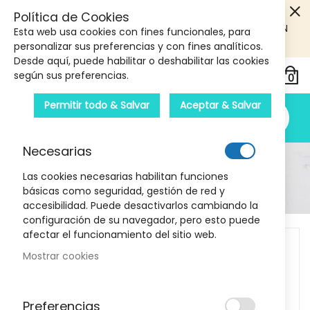
5€ DE DESCUENTO EN TU PRIMERA COMPRA! SOLO
Política de Cookies
PRODUCTOS DE PARAFARMACIA Y ORTOPEDIA QUE SUPEREN
Esta web usa cookies con fines funcionales, para
LOS 40€
CUPON: PRIMERA10
personalizar sus preferencias y con fines analíticos.
Desde aquí, puede habilitar o deshabilitar las cookies
según sus preferencias.
Permitir todo & Salvar
Aceptar & Salvar
Necesarias
Detalle Del Producto
Las cookies necesarias habilitan funciones
básicas como seguridad, gestión de red y
Inicio
Polvos Fix&Shine lovren
accesibilidad. Puede desactivarlos cambiando la
configuración de su navegador, pero esto puede
Skip
afectar el funcionamiento del sitio web.
to
Mostrar cookies
the
end
of
Preferencias
the