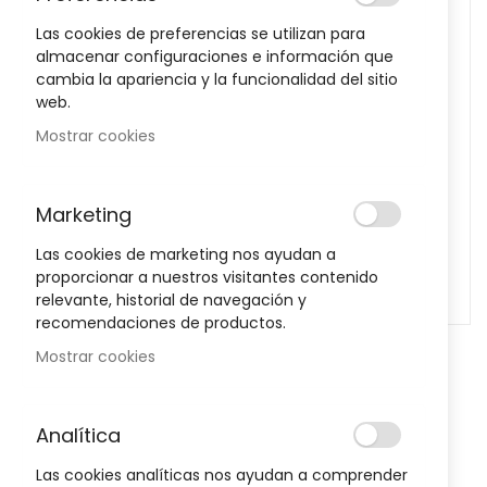
images
Las cookies de preferencias se utilizan para
gallery
almacenar configuraciones e información que
cambia la apariencia y la funcionalidad del sitio
web.
Mostrar cookies
Marketing
Las cookies de marketing nos ayudan a
proporcionar a nuestros visitantes contenido
relevante, historial de navegación y
recomendaciones de productos.
Skip
Mostrar cookies
to
Polvos Fix&Shine Lovren
the
beginning
Sea el primero en dejar una reseña para este artículo
Analítica
of
the
Las cookies analíticas nos ayudan a comprender
6,99 €