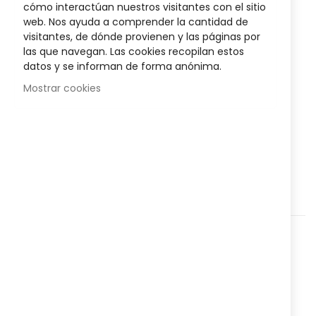
images
cómo interactúan nuestros visitantes con el sitio
gallery
Posible descuento 3,00 €
web. Nos ayuda a comprender la cantidad de
visitantes, de dónde provienen y las páginas por
Disponibilidad:
las que navegan. Las cookies recopilan estos
En stock
datos y se informan de forma anónima.
Polvo Fijador Compacto CP1 Fix & Shine
ayuda a fijar el
Mostrar cookies
maquillaje y prolongar su duración.
AÑADIR AL CARRITO
Agregar a lista que quieres
Agregar para comparar
Categorías:
Cosmética y Belleza
,
Facial
,
Maquillaje y
Color
,
Nº
8227178
Referencia: